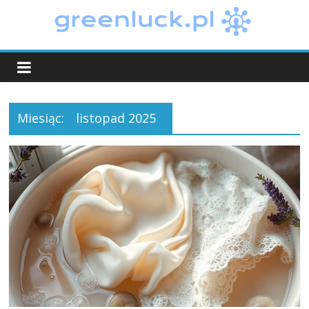
Skip
to
greenluck.pl
content
Miesiąc:
listopad 2025