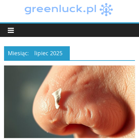
Skip
to
greenluck.pl
content
Miesiąc:
lipiec 2025