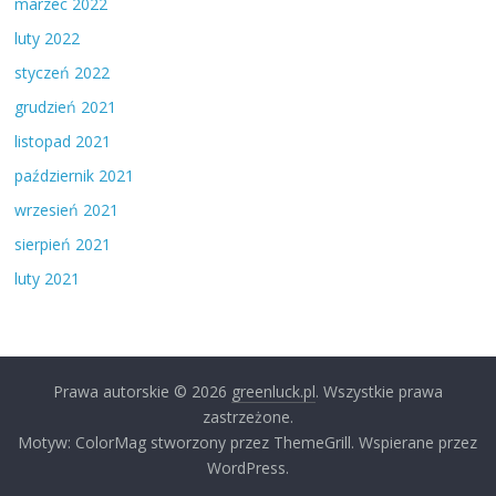
marzec 2022
luty 2022
styczeń 2022
grudzień 2021
listopad 2021
październik 2021
wrzesień 2021
sierpień 2021
luty 2021
Prawa autorskie © 2026
greenluck.pl
. Wszystkie prawa
zastrzeżone.
Motyw: ColorMag stworzony przez ThemeGrill. Wspierane przez
WordPress.