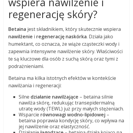
wspiera nawilżenie i
regenerację skóry?
Betaina
jest składnikiem, który skutecznie wspiera
nawilżenie
i
regenerację naskórka
. Działa jako
humektant, co oznacza, że wiąże cząsteczki wody i
zapewnia intensywne nawilżenie skóry. Właściwości
te są kluczowe dla osób z suchą skórą oraz tymi z
podrażnieniami.
Betaina ma kilka istotnych efektów w kontekście
nawilżania i regeneracji:
Silne
działanie nawilżające
– betaina silnie
nawilża skórę, redukując transepidermalną
utratę wody (TEWL) już przy małych stężeniach.
Wsparcie
równowagi wodno-lipidowej
–
betaina poprawia kondycję skóry, co wpływa na
jej nawilżenie oraz elastyczność.
Działanie
łagodzące
– betaina działa kojąco na