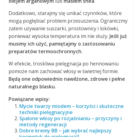
olejem arganowym
lub
masłem shea
.
Dodatkowo, starajmy się unikać czynników, które
mogą pogłębiać problem przesuszenia. Ograniczmy
zatem używanie suszarki, prostownicy i lokówki,
ponieważ wysoka temperatura im nie służy.
Jeśli już
musimy ich użyć, pamiętajmy o zastosowaniu
preparatów termoochronnych.
W efekcie, troskliwa pielęgnacja po hennowaniu
pomoże nam zachować włosy w świetnej formie.
Będą one odpowiednio nawilżone, zdrowe i pełne
naturalnego blasku.
Powiązane wpisy:
Mycie twarzy miodem – korzyści i skuteczne
techniki pielęgnacyjne
Spalone włosy po rozjaśnianiu – przyczyny i
metody regeneracji
Dobre kremy BB – jak wybrać najlepszy
kosmetyk do pielęgnacji?