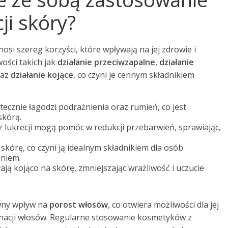
cji skóry?
nosi szereg korzyści, które wpływają na jej zdrowie i
wości takich jak
działanie przeciwzapalne
,
działanie
raz
działanie kojące
, co czyni je cennym składnikiem
tecznie łagodzi podrażnienia oraz rumień, co jest
skórą.
z lukrecji mogą pomóc w redukcji przebarwień, sprawiając,
skórę, co czyni ją idealnym składnikiem dla osób
eniem.
łają kojąco na skórę, zmniejszając wrażliwość i uczucie
ywny wpływ na
porost włosów
, co otwiera możliwości dla jej
nacji włosów. Regularne stosowanie kosmetyków z