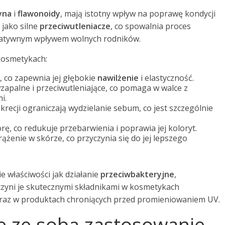
yna
i
flawonoidy
, mają istotny wpływ na poprawę kondycji
 jako silne
przeciwutleniacze
, co spowalnia proces
negatywnym wpływem wolnych rodników.
 kosmetykach:
, co zapewnia jej głębokie
nawilżenie
i elastyczność.
wzapalne i przeciwutleniające, co pomaga w walce z
i.
lukrecji ograniczają wydzielanie sebum, co jest szczególnie
órę, co redukuje przebarwienia i poprawia jej koloryt.
rążenie w skórze, co przyczynia się do jej lepszego
 właściwości jak działanie
przeciwbakteryjne
,
 czyni je skutecznymi składnikami w kosmetykach
 oraz w produktach chroniących przed promieniowaniem UV.
sie ze sobą zastosowanie