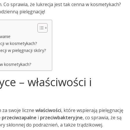
 Co sprawia, że lukrecja jest tak cenna w kosmetykach?
odzienną pielęgnację!
owanie
recji w kosmetykach?
ecji w pielęgnacji skóry?
i w kosmetykach?
ce – właściwości i
 za swoje liczne
właściwości
, które wspierają pielęgnację
e
przeciwzapalne
i
przeciwbakteryjne
, co sprawia, że są
y skłonnej do podrażnień, a także trądzikowej.