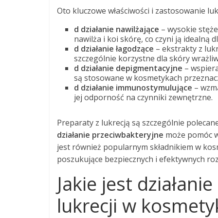
Oto kluczowe właściwości i zastosowanie luk
d działanie nawilżające
– wysokie stężen
nawilża i koi skórę, co czyni ją idealną
d działanie łagodzące
– ekstrakty z lukr
szczególnie korzystne dla skóry wrażliw
d działanie depigmentacyjne
– wspiera
są stosowane w kosmetykach przeznacz
d działanie immunostymulujące
– wzma
jej odporność na czynniki zewnętrzne.
Preparaty z lukrecją są szczególnie polecane
działanie przeciwbakteryjne
może pomóc w w
jest również popularnym składnikiem w kos
poszukujące bezpiecznych i efektywnych roz
Jakie jest działan
lukrecji w kosmet