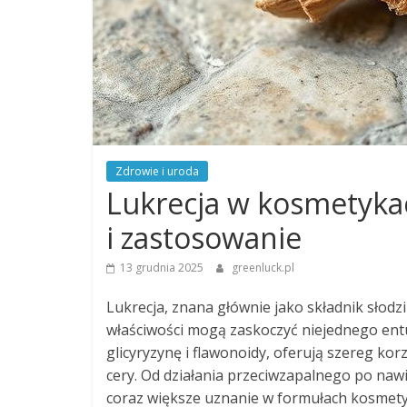
Zdrowie i uroda
Lukrecja w kosmetykac
i zastosowanie
13 grudnia 2025
greenluck.pl
Lukrecja, znana głównie jako składnik słodz
właściwości mogą zaskoczyć niejednego entuzj
glicyryzynę i flawonoidy, oferują szereg kor
cery. Od działania przeciwzapalnego po nawi
coraz większe uznanie w formułach kosmetyc