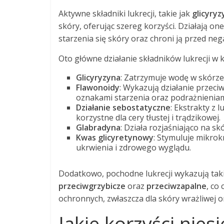
Aktywne składniki lukrecji, takie jak
glicyryz
skóry, oferując szereg korzyści. Działają one
starzenia się skóry oraz chroni ją przed 
Oto główne działanie składników lukrecji w
Glicyryzyna
: Zatrzymuje wodę w skórze
Flawonoidy
: Wykazują działanie przeci
oznakami starzenia oraz podrażnieniam
Działanie sebostatyczne
: Ekstrakty z 
korzystne dla cery tłustej i trądzikowej.
Glabradyna
: Działa rozjaśniająco na sk
Kwas glicyretynowy
: Stymuluje mikrok
ukrwienia i zdrowego wyglądu.
Dodatkowo, pochodne lukrecji wykazują takie
przeciwgrzybicze
oraz
przeciwzapalne
, co
ochronnych, zwłaszcza dla skóry wrażliwej
Jakie korzyści nie