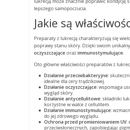
lukrecją może znacznie poprawić kondycję s
lepszego samopoczucia.
Jakie są właściwoś
Preparaty z lukrecją charakteryzują się wie
poprawy stanu skóry. Dzięki swoim unikalny
oczyszczające
oraz
immunostymulujące
.
Oto główne właściwości preparatów z lukrec
Działanie przeciwbakteryjne
: skuteczn
idealne dla cery trądzikowej.
Działanie oczyszczające
: wspomaga usu
wygląd skóry.
Działanie antycellulitowe
: składniki l
korzystne w walce z cellulitem.
Działanie immunostymulujące
: wzmacn
do jej zdrowego wyglądu.
Ochrona przed promieniowaniem UV
:
przeciwsłonecznych, zapobiegając pig