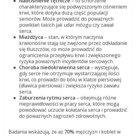
Nadciśnienie tętnicze
– to schorzenie
charakteryzujące się podwyższonym ciśnieniem
krwi, które dotyka dużą część populacji
seniorów. Może prowadzić do poważnych
powikłań takich jak udar mózgu czy zawał
serca.
Miażdżyca
– stan, w którym naczynia
krwionośne stają się zwężone przez odkładanie
się tłuszczów, co może prowadzić do
ograniczenia przepływu krwi i zwiększonego
ryzyka poważnych incydentów sercowych.
Choroba niedokrwienna serca
– występuje,
gdy serce nie otrzymuje wystarczającej ilości
krwi, co prowadzi do bólu w klatce piersiowej
(dławica piersiowa) i zwiększa ryzyko zawału
serca.
Zaburzenia rytmu serca
– obejmują różne
nieprawidłowości w pracy serca, które mogą
powodować uczucie kołatania serca i prowadzić
do poważnych zagrożeń zdrowotnych.
Badania wskazują, że aż
70%
mężczyzn i kobiet w