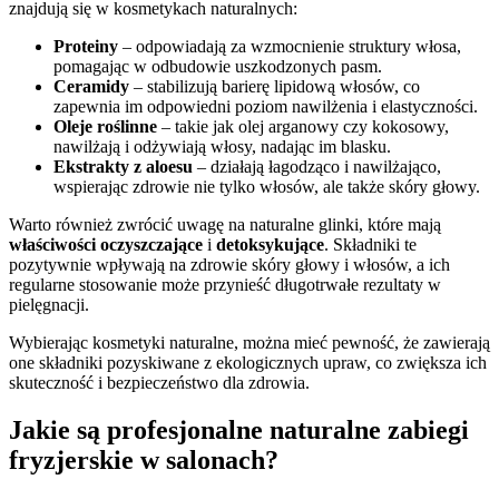
znajdują się w kosmetykach naturalnych:
Proteiny
– odpowiadają za wzmocnienie struktury włosa,
pomagając w odbudowie uszkodzonych pasm.
Ceramidy
– stabilizują barierę lipidową włosów, co
zapewnia im odpowiedni poziom nawilżenia i elastyczności.
Oleje roślinne
– takie jak olej arganowy czy kokosowy,
nawilżają i odżywiają włosy, nadając im blasku.
Ekstrakty z aloesu
– działają łagodząco i nawilżająco,
wspierając zdrowie nie tylko włosów, ale także skóry głowy.
Warto również zwrócić uwagę na naturalne glinki, które mają
właściwości oczyszczające
i
detoksykujące
. Składniki te
pozytywnie wpływają na zdrowie skóry głowy i włosów, a ich
regularne stosowanie może przynieść długotrwałe rezultaty w
pielęgnacji.
Wybierając kosmetyki naturalne, można mieć pewność, że zawierają
one składniki pozyskiwane z ekologicznych upraw, co zwiększa ich
skuteczność i bezpieczeństwo dla zdrowia.
Jakie są profesjonalne naturalne zabiegi
fryzjerskie w salonach?