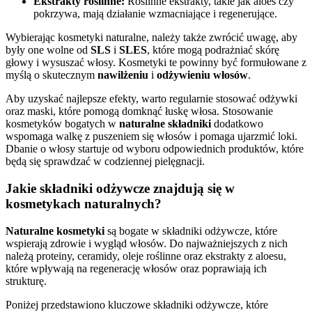
Ekstrakty roślinne:
Roślinne ekstrakty, takie jak aloes czy
pokrzywa, mają działanie wzmacniające i regenerujące.
Wybierając kosmetyki naturalne, należy także zwrócić uwagę, aby
były one wolne od
SLS
i
SLES
, które mogą podrażniać skórę
głowy i wysuszać włosy. Kosmetyki te powinny być formułowane z
myślą o skutecznym
nawilżeniu
i
odżywieniu włosów
.
Aby uzyskać najlepsze efekty, warto regularnie stosować odżywki
oraz maski, które pomogą domknąć łuskę włosa. Stosowanie
kosmetyków bogatych w
naturalne składniki
dodatkowo
wspomaga walkę z puszeniem się włosów i pomaga ujarzmić loki.
Dbanie o włosy startuje od wyboru odpowiednich produktów, które
będą się sprawdzać w codziennej pielęgnacji.
Jakie składniki odżywcze znajdują się w
kosmetykach naturalnych?
Naturalne kosmetyki
są bogate w składniki odżywcze, które
wspierają zdrowie i wygląd włosów. Do najważniejszych z nich
należą proteiny, ceramidy, oleje roślinne oraz ekstrakty z aloesu,
które wpływają na regenerację włosów oraz poprawiają ich
strukturę.
Poniżej przedstawiono kluczowe składniki odżywcze, które