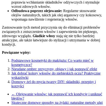
poprawia wchłanianie składników odżywczych i stymuluje
wzrost zdrowych włosów.
Odbudowa poprzez olejowanie:
Regularne stosowanie
olejów naturalnych, takich jak olej arganowy czy kokosowy,
wspomaga nawilżenie i regenerację włosów.
Zastosowanie tych metod przyczynia się do eliminacji problemów
związanych z zniszczeniem włosów i zapewnienia im pięknego,
zdrowego wyglądu.
Gładkie włosy
stają się nie tylko bardziej
atrakcyjne, ale także łatwiejsze do stylizacji i utrzymania w dobrej
kondycji.
Powiązane wpisy:
Podstawowe kosmetyki do makijażu: Co warto mieć w
kosmetyczce?
Nieudane ombre: przyczyny, objawy i jak poprawić efekt
Jak dobrać kolory włosów do niebieskich oczu? Praktyczne
wskazówki
Domowy żel do mycia twarzy DIY: składniki, przepisy i
korzyści
←
Olejowanie włosów: jak poprawić ich kondycję i uniknąć
błędów?
Skuteczne domowe sposoby na żylaki: naturalne metody ulgi