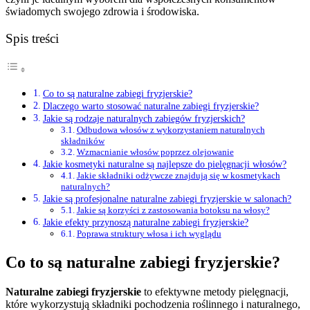
świadomych swojego zdrowia i środowiska.
Spis treści
Co to są naturalne zabiegi fryzjerskie?
Dlaczego warto stosować naturalne zabiegi fryzjerskie?
Jakie są rodzaje naturalnych zabiegów fryzjerskich?
Odbudowa włosów z wykorzystaniem naturalnych
składników
Wzmacnianie włosów poprzez olejowanie
Jakie kosmetyki naturalne są najlepsze do pielęgnacji włosów?
Jakie składniki odżywcze znajdują się w kosmetykach
naturalnych?
Jakie są profesjonalne naturalne zabiegi fryzjerskie w salonach?
Jakie są korzyści z zastosowania botoksu na włosy?
Jakie efekty przynoszą naturalne zabiegi fryzjerskie?
Poprawa struktury włosa i ich wyglądu
Co to są naturalne zabiegi fryzjerskie?
Naturalne zabiegi fryzjerskie
to efektywne metody pielęgnacji,
które wykorzystują składniki pochodzenia roślinnego i naturalnego,