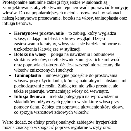
Profesjonalne naturalne zabiegi fryzjerskie w salonach są
zaprojektowane, aby efektywnie regenerować i poprawiać kondycję
włosów. Do najpopularniejszych metod stosowanych w salonach
należą keratynowe prostowanie, botoks na włosy, taninoplastia oraz
infuzja tlenowa.
Keratynowe prostowanie
– to zabieg, który wygładza
włosy, nadając im blask i zdrowy wygląd. Dzięki
zastosowaniu keratyny, włosy stają się bardziej odporne na
uszkodzenia i łatwiejsze w stylizacji.
Botoks na włosy
– polega na nawilżeniu i odbudowie
struktury włosów, co efektywnie zmniejsza ich łamliwość
oraz poprawia elastyczność. Jest szczególnie zalecany dla
włosów zniszczonych i suchych.
Taninoplastia
– innowacyjne podejście do prostowania
włosów przy użyciu tanin, które są naturalnymi substancjami
pochodzącymi z roślin. Zabieg ten nie tylko prostuje, ale
także regeneruje, wzmacniając włosy od wewnątrz.
Infuzja tlenowa
– metoda polegająca na wprowadzeniu
składników odżywczych głęboko w strukturę włosa przy
pomocy tlenu. Zabieg ten poprawia ukrwienie skóry głowy,
co sprzyja wzrostowi zdrowych włosów.
Warto dodać, że efekty profesjonalnych zabiegów fryzjerskich
można znacząco wzbogacić poprzez regularne wizyty oraz