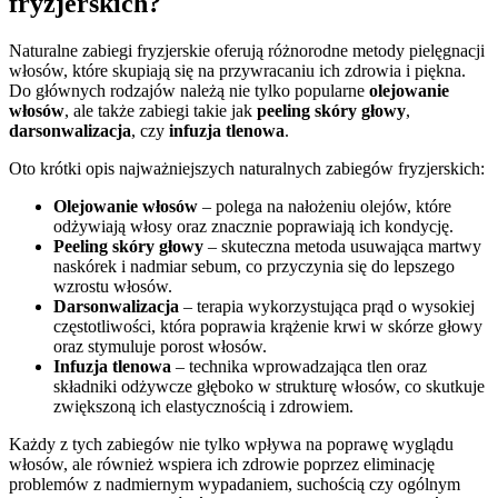
fryzjerskich?
Naturalne zabiegi fryzjerskie oferują różnorodne metody pielęgnacji
włosów, które skupiają się na przywracaniu ich zdrowia i piękna.
Do głównych rodzajów należą nie tylko popularne
olejowanie
włosów
, ale także zabiegi takie jak
peeling skóry głowy
,
darsonwalizacja
, czy
infuzja tlenowa
.
Oto krótki opis najważniejszych naturalnych zabiegów fryzjerskich:
Olejowanie włosów
– polega na nałożeniu olejów, które
odżywiają włosy oraz znacznie poprawiają ich kondycję.
Peeling skóry głowy
– skuteczna metoda usuwająca martwy
naskórek i nadmiar sebum, co przyczynia się do lepszego
wzrostu włosów.
Darsonwalizacja
– terapia wykorzystująca prąd o wysokiej
częstotliwości, która poprawia krążenie krwi w skórze głowy
oraz stymuluje porost włosów.
Infuzja tlenowa
– technika wprowadzająca tlen oraz
składniki odżywcze głęboko w strukturę włosów, co skutkuje
zwiększoną ich elastycznością i zdrowiem.
Każdy z tych zabiegów nie tylko wpływa na poprawę wyglądu
włosów, ale również wspiera ich zdrowie poprzez eliminację
problemów z nadmiernym wypadaniem, suchością czy ogólnym