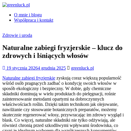
Skip
to
O mnie i blogu
content
greenluck.pl
Współpraca i kontakt
Zdrowie i uroda
Naturalne zabiegi fryzjerskie – klucz do
zdrowych i lśniących włosów
19 stycznia 2026
4 grudnia 2025
greenluck.pl
Naturalne zabiegi fryzjerskie
zyskują coraz większą popularność
wśród osób pragnących zadbać o kondycję swoich włosów w
sposób ekologiczny i bezpieczny. W dobie, gdy chemiczne
składniki dominują w wielu produktach do pielęgnacji, rośnie
zainteresowanie metodami opartymi na dobroczynnych
właściwościach roślin. Dzięki takim technikom jak olejowanie,
nawilżanie czy stosowanie botanicznych preparatów, możemy
skutecznie regenerować włosy, przywracając im zdrowy wygląd i
blask. Co więcej, naturalne składniki nie tylko odżywiają, ale
również chronią przed szkodliwymi wpływami środowiska, co
czyni je idealnym wyborem dla współczesnych konsumentów