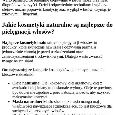
Warto pamiętać, że regularne olejowanie włosów może przynieść
długofalowe korzyści. Dzięki odpowiednim technikom i wyborze
olejów, można poprawić kondycję oraz wygląd włosów, czyniąc je
zdrowymi i lśniącymi.
Jakie kosmetyki naturalne są najlepsze do
pielęgnacji włosów?
Najlepsze kosmetyki naturalne
do pielęgnacji włosów to
produkty, które skutecznie nawilżają i odżywiają pasma, a
jednocześnie chronią je przed uszkodzeniami oraz
zanieczyszczeniami środowiskowymi. Dlatego warto zwracać
uwagę na ich skład.
Oto najważniejsze kategorie kosmetyków naturalnych oraz ich
kluczowe składniki:
Oleje naturalne:
Olej kokosowy, olej arganowy, olej z
awokado i olej lniany to doskonałe wybory. Oleje te powinny
być dobierane zgodnie z porowatością włosów, aby uzyskać
maksymalne korzyści.
Masła naturalne:
Masło shea oraz masło mango mają
właściwości nawilżające i zmiękczające, co jest kluczowe dla
suchych i zniszczonych włosów.