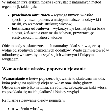
W salonach fryzjerskich można skorzystać z naturalnych metod
regeneracji, takich jak:
proteinowa odbudowa
– wymaga umycia włosów
specjalnym szamponem, a następnie nałożenia odżywki i
maski, co wzmacnia strukturę włosów,
botaniczna odbudowa
– wykorzystuje kosmetyki na bazie
aloesu, żeń-szenia oraz masła babassu, przywracając
elastyczność i witalność włosów.
Obie metody są skuteczne, a ich naturalny skład sprawia, że są
wolne od zbędnych chemicznych dodatków. Warto zainwestować w
odbudowę włosów, by cieszyć się ich zdrowym i lśniącym
wyglądem.
Wzmacnianie włosów poprzez olejowanie
Wzmacnianie włosów poprzez olejowanie
to skuteczna metoda,
która polega na aplikacji oleju na włosy oraz skórę głowy.
Olejowanie nie tylko nawilża, ale również zabezpiecza łuski włosa,
co przekłada się na ich gładkość i lśniący wygląd.
Regularne stosowanie olejów pomaga w:
nawilżeniu włosów,