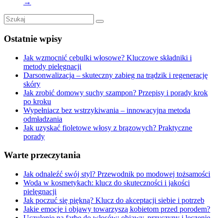
→
Ostatnie wpisy
Jak wzmocnić cebulki włosowe? Kluczowe składniki i
metody pielęgnacji
Darsonwalizacja – skuteczny zabieg na trądzik i regenerację
skóry
Jak zrobić domowy suchy szampon? Przepisy i porady krok
po kroku
Wypełniacz bez wstrzykiwania – innowacyjna metoda
odmładzania
Jak uzyskać fioletowe włosy z brązowych? Praktyczne
porady
Warte przeczytania
Jak odnaleźć swój styl? Przewodnik po modowej tożsamości
Woda w kosmetykach: klucz do skuteczności i jakości
pielęgnacji
Jak poczuć się piękną? Klucz do akceptacji siebie i potrzeb
Jakie emocje i objawy towarzyszą kobietom przed porodem?
Uczulenie na farbę do włosów: objawy, przyczyny i leczenie