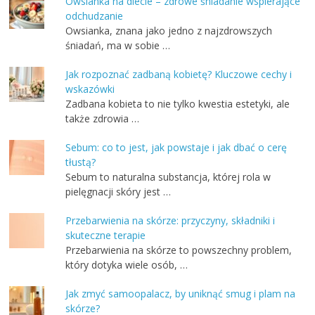
Owsianka na diecie – zdrowe śniadanie wspierające
odchudzanie
Owsianka, znana jako jedno z najzdrowszych
śniadań, ma w sobie …
Jak rozpoznać zadbaną kobietę? Kluczowe cechy i
wskazówki
Zadbana kobieta to nie tylko kwestia estetyki, ale
także zdrowia …
Sebum: co to jest, jak powstaje i jak dbać o cerę
tłustą?
Sebum to naturalna substancja, której rola w
pielęgnacji skóry jest …
Przebarwienia na skórze: przyczyny, składniki i
skuteczne terapie
Przebarwienia na skórze to powszechny problem,
który dotyka wiele osób, …
Jak zmyć samoopalacz, by uniknąć smug i plam na
skórze?