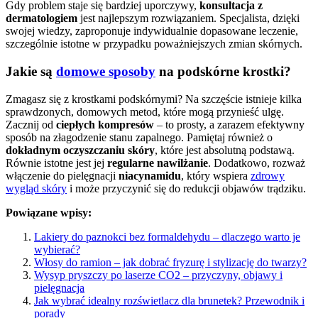
Gdy problem staje się bardziej uporczywy,
konsultacja z
dermatologiem
jest najlepszym rozwiązaniem. Specjalista, dzięki
swojej wiedzy, zaproponuje indywidualnie dopasowane leczenie,
szczególnie istotne w przypadku poważniejszych zmian skórnych.
Jakie są
domowe sposoby
na podskórne krostki?
Zmagasz się z krostkami podskórnymi? Na szczęście istnieje kilka
sprawdzonych, domowych metod, które mogą przynieść ulgę.
Zacznij od
ciepłych kompresów
– to prosty, a zarazem efektywny
sposób na złagodzenie stanu zapalnego. Pamiętaj również o
dokładnym oczyszczaniu skóry
, które jest absolutną podstawą.
Równie istotne jest jej
regularne nawilżanie
. Dodatkowo, rozważ
włączenie do pielęgnacji
niacynamidu
, który wspiera
zdrowy
wygląd skóry
i może przyczynić się do redukcji objawów trądziku.
Powiązane wpisy:
Lakiery do paznokci bez formaldehydu – dlaczego warto je
wybierać?
Włosy do ramion – jak dobrać fryzurę i stylizację do twarzy?
Wysyp pryszczy po laserze CO2 – przyczyny, objawy i
pielęgnacja
Jak wybrać idealny rozświetlacz dla brunetek? Przewodnik i
porady