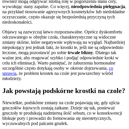
również mogą odgrywać istotną rolę w pogorszeniu stanu cery,
wywołując stany zapalne. Co więcej,
nieodpowiednia pielęgnacja
,
na przykład stosowanie agresywnych kosmetyków lub niedokładne
oczyszczanie, często okazuje się bezpośrednią przyczyną tych
niedoskonałości.
Objawy są zazwyczaj łatwo rozpoznawalne. Oprócz dyskomfortu
odczuwanego w obrębie czoła, charakterystyczne są widoczne
zmiany skórne, które negatywnie wpływają na wygląd. Najbardziej
niepokojący jest jednak fakt, że krostki te, jeśli nie są odpowiednio
leczone, mogą pozostawić po sobie
trwałe blizny
. Dlatego tak
ważne jest, aby reagować szybko i podjąć odpowiednie kroki w
celu ich eliminacji. Warto pamiętać, że zaburzenia hormonalne
szczególnie często dotykają osoby w okresie dojrzewania,
co
sprawia
, że problem krostek na czole jest powszechny wśród
młodzieży.
Jak powstają podskórne krostki na czole?
Niewielkie, podskórne zmiany na czole pojawiają się, gdy ujścia
gruczołów łojowych zostają zatkane. Dzieje się tak, ponieważ
gruczoły te produkują nadmierną ilość sebum, co w konsekwencji
blokuje pory i prowadzi do formowania się nieestetycznych,
wyczuwalnych pod palcami grudek.