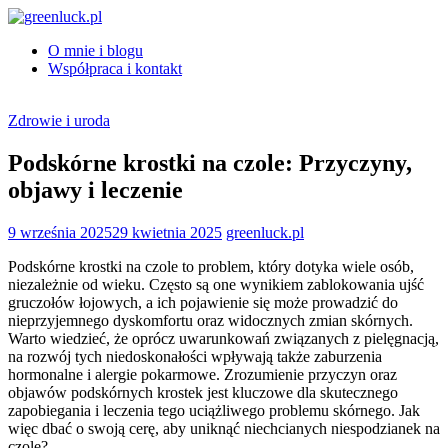
Skip
to
O mnie i blogu
content
greenluck.pl
Współpraca i kontakt
Zdrowie i uroda
Podskórne krostki na czole: Przyczyny,
objawy i leczenie
9 września 2025
29 kwietnia 2025
greenluck.pl
Podskórne krostki na czole to problem, który dotyka wiele osób,
niezależnie od wieku. Często są one wynikiem zablokowania ujść
gruczołów łojowych, a ich pojawienie się może prowadzić do
nieprzyjemnego dyskomfortu oraz widocznych zmian skórnych.
Warto wiedzieć, że oprócz uwarunkowań związanych z pielęgnacją,
na rozwój tych niedoskonałości wpływają także zaburzenia
hormonalne i alergie pokarmowe. Zrozumienie przyczyn oraz
objawów podskórnych krostek jest kluczowe dla skutecznego
zapobiegania i leczenia tego uciążliwego problemu skórnego. Jak
więc dbać o swoją cerę, aby uniknąć niechcianych niespodzianek na
czole?