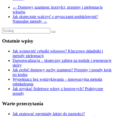
←
Domowy szampon: korzyści, przepisy i pielęgnacja
włosów
Jak skutecznie walczyć z pryszczami podskórnymi?
Naturalne metody
→
Ostatnie wpisy
Jak wzmocnić cebulki włosowe? Kluczowe składniki i
metody pielęgnacji
Darsonwalizacja – skuteczny zabieg na trądzik i regenerację
skóry
Jak zrobić domowy suchy szampon? Przepisy i porady krok
po kroku
Wypełniacz bez wstrzykiwania – innowacyjna metoda
odmładzania
Jak uzyskać fioletowe włosy z brązowych? Praktyczne
porady
Warte przeczytania
Jak uratować zgęstniały lakier do paznokci?