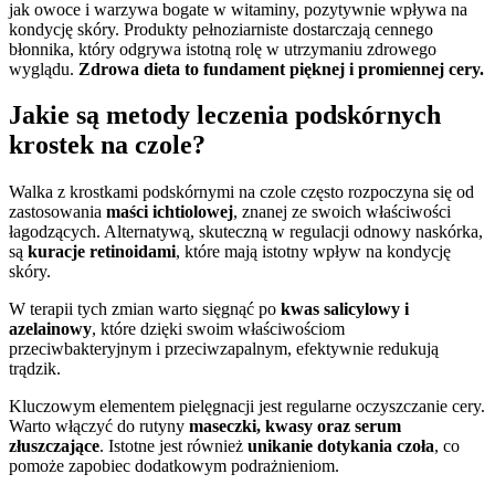
jak owoce i warzywa bogate w witaminy, pozytywnie wpływa na
kondycję skóry. Produkty pełnoziarniste dostarczają cennego
błonnika, który odgrywa istotną rolę w utrzymaniu zdrowego
wyglądu.
Zdrowa dieta to fundament pięknej i promiennej cery.
Jakie są metody leczenia podskórnych
krostek na czole?
Walka z krostkami podskórnymi na czole często rozpoczyna się od
zastosowania
maści ichtiolowej
, znanej ze swoich właściwości
łagodzących. Alternatywą, skuteczną w regulacji odnowy naskórka,
są
kuracje retinoidami
, które mają istotny wpływ na kondycję
skóry.
W terapii tych zmian warto sięgnąć po
kwas salicylowy i
azelainowy
, które dzięki swoim właściwościom
przeciwbakteryjnym i przeciwzapalnym, efektywnie redukują
trądzik.
Kluczowym elementem pielęgnacji jest regularne oczyszczanie cery.
Warto włączyć do rutyny
maseczki, kwasy oraz serum
złuszczające
. Istotne jest również
unikanie dotykania czoła
, co
pomoże zapobiec dodatkowym podrażnieniom.