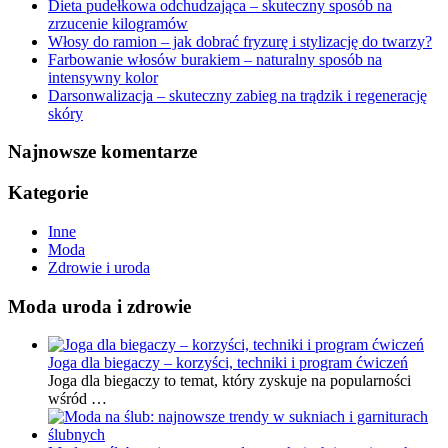
Dieta pudełkowa odchudzająca – skuteczny sposób na
zrzucenie kilogramów
Włosy do ramion – jak dobrać fryzurę i stylizację do twarzy?
Farbowanie włosów burakiem – naturalny sposób na
intensywny kolor
Darsonwalizacja – skuteczny zabieg na trądzik i regenerację
skóry
Najnowsze komentarze
Kategorie
Inne
Moda
Zdrowie i uroda
Moda uroda i zdrowie
Joga dla biegaczy – korzyści, techniki i program ćwiczeń
Joga dla biegaczy to temat, który zyskuje na popularności
wśród …