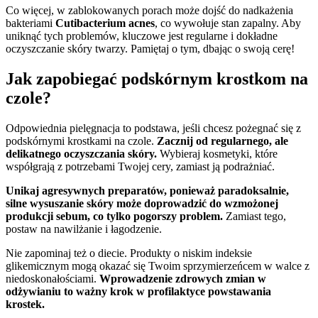
Co więcej, w zablokowanych porach może dojść do nadkażenia
bakteriami
Cutibacterium acnes
, co wywołuje stan zapalny. Aby
uniknąć tych problemów, kluczowe jest regularne i dokładne
oczyszczanie skóry twarzy. Pamiętaj o tym, dbając o swoją cerę!
Jak zapobiegać podskórnym krostkom na
czole?
Odpowiednia pielęgnacja to podstawa, jeśli chcesz pożegnać się z
podskórnymi krostkami na czole.
Zacznij od regularnego, ale
delikatnego oczyszczania skóry.
Wybieraj kosmetyki, które
współgrają z potrzebami Twojej cery, zamiast ją podrażniać.
Unikaj agresywnych preparatów, ponieważ paradoksalnie,
silne wysuszanie skóry może doprowadzić do wzmożonej
produkcji sebum, co tylko pogorszy problem.
Zamiast tego,
postaw na nawilżanie i łagodzenie.
Nie zapominaj też o diecie. Produkty o niskim indeksie
glikemicznym mogą okazać się Twoim sprzymierzeńcem w walce z
niedoskonałościami.
Wprowadzenie zdrowych zmian w
odżywianiu to ważny krok w profilaktyce powstawania
krostek.