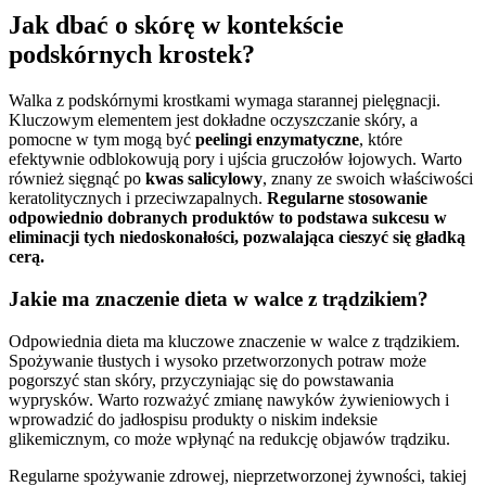
Jak dbać o skórę w kontekście
podskórnych krostek?
Walka z podskórnymi krostkami wymaga starannej pielęgnacji.
Kluczowym elementem jest dokładne oczyszczanie skóry, a
pomocne w tym mogą być
peelingi enzymatyczne
, które
efektywnie odblokowują pory i ujścia gruczołów łojowych. Warto
również sięgnąć po
kwas salicylowy
, znany ze swoich właściwości
keratolitycznych i przeciwzapalnych.
Regularne stosowanie
odpowiednio dobranych produktów to podstawa sukcesu w
eliminacji tych niedoskonałości, pozwalająca cieszyć się gładką
cerą.
Jakie ma znaczenie dieta w walce z trądzikiem?
Odpowiednia dieta ma kluczowe znaczenie w walce z trądzikiem.
Spożywanie tłustych i wysoko przetworzonych potraw może
pogorszyć stan skóry, przyczyniając się do powstawania
wyprysków. Warto rozważyć zmianę nawyków żywieniowych i
wprowadzić do jadłospisu produkty o niskim indeksie
glikemicznym, co może wpłynąć na redukcję objawów trądziku.
Regularne spożywanie zdrowej, nieprzetworzonej żywności, takiej