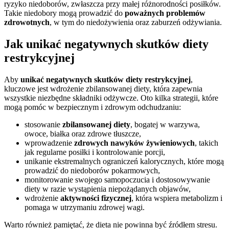
ryzyko niedoborów, zwłaszcza przy małej różnorodności posiłków.
Takie niedobory mogą prowadzić do
poważnych problemów
zdrowotnych
, w tym do niedożywienia oraz zaburzeń odżywiania.
Jak unikać negatywnych skutków diety
restrykcyjnej
Aby
unikać negatywnych skutków diety restrykcyjnej
,
kluczowe jest wdrożenie zbilansowanej diety, która zapewnia
wszystkie niezbędne składniki odżywcze. Oto kilka strategii, które
mogą pomóc w bezpiecznym i zdrowym odchudzaniu:
stosowanie
zbilansowanej diety
, bogatej w warzywa,
owoce, białka oraz zdrowe tłuszcze,
wprowadzenie
zdrowych nawyków żywieniowych
, takich
jak regularne posiłki i kontrolowanie porcji,
unikanie ekstremalnych ograniczeń kalorycznych, które mogą
prowadzić do niedoborów pokarmowych,
monitorowanie swojego samopoczucia i dostosowywanie
diety w razie wystąpienia niepożądanych objawów,
wdrożenie
aktywności fizycznej
, która wspiera metabolizm i
pomaga w utrzymaniu zdrowej wagi.
Warto również pamiętać, że dieta nie powinna być źródłem stresu.