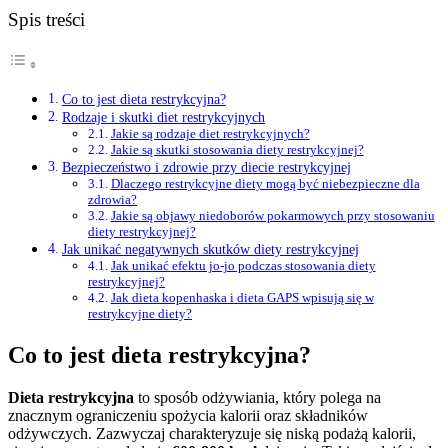
Spis treści
Co to jest dieta restrykcyjna?
Rodzaje i skutki diet restrykcyjnych
Jakie są rodzaje diet restrykcyjnych?
Jakie są skutki stosowania diety restrykcyjnej?
Bezpieczeństwo i zdrowie przy diecie restrykcyjnej
Dlaczego restrykcyjne diety mogą być niebezpieczne dla
zdrowia?
Jakie są objawy niedoborów pokarmowych przy stosowaniu
diety restrykcyjnej?
Jak unikać negatywnych skutków diety restrykcyjnej
Jak unikać efektu jo-jo podczas stosowania diety
restrykcyjnej?
Jak dieta kopenhaska i dieta GAPS wpisują się w
restrykcyjne diety?
Co to jest dieta restrykcyjna?
Dieta restrykcyjna
to sposób odżywiania, który polega na
znacznym ograniczeniu spożycia kalorii oraz składników
odżywczych. Zazwyczaj charakteryzuje się niską podażą kalorii,