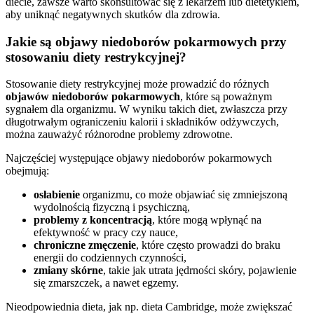
diecie, zawsze warto skonsultować się z lekarzem lub dietetykiem,
aby uniknąć negatywnych skutków dla zdrowia.
Jakie są objawy niedoborów pokarmowych przy
stosowaniu diety restrykcyjnej?
Stosowanie diety restrykcyjnej może prowadzić do różnych
objawów niedoborów pokarmowych
, które są poważnym
sygnałem dla organizmu. W wyniku takich diet, zwłaszcza przy
długotrwałym ograniczeniu kalorii i składników odżywczych,
można zauważyć różnorodne problemy zdrowotne.
Najczęściej występujące objawy niedoborów pokarmowych
obejmują:
osłabienie
organizmu, co może objawiać się zmniejszoną
wydolnością fizyczną i psychiczną,
problemy z koncentracją
, które mogą wpłynąć na
efektywność w pracy czy nauce,
chroniczne zmęczenie
, które często prowadzi do braku
energii do codziennych czynności,
zmiany skórne
, takie jak utrata jędrności skóry, pojawienie
się zmarszczek, a nawet egzemy.
Nieodpowiednia dieta, jak np. dieta Cambridge, może zwiększać