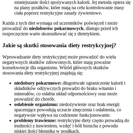
zmniejszanie ilości spożywanych kalorii. Jej metoda opiera się
na plany posiłków, które mają na celu kontrolowanie masy
ciała poprzez restrykcyjne zasady żywieniowe.
Każda z tych diet wymaga od uczestników poświęceń i może
prowadzić do
niedoborów pokarmowych
, dlatego przed ich
rozpoczęciem warto skonsultować się z dietetykiem.
Jakie są skutki stosowania diety restrykcyjnej?
Wprowadzanie diety restrykcyjnej może prowadzić do wielu
negatywnych skutków zdrowotnych, które mają poważne
konsekwencje dla organizmu. Wśród głównych skutków
stosowania diety restrykcyjnej znajdują się:
niedobory pokarmowe:
długotrwałe ograniczenie kalorii i
składników odżywczych prowadzi do braku witamin i
minerałów, co osłabia układ odpornościowy oraz może
prowadzić do chorób.
osłabienie organizmu:
niedożywienie oraz brak energii
spacerujące powodują uczucie zmęczenia i osłabienia, co
negatywnie wpływa na codzienne funkcjonowanie.
problemy trawienne:
restrykcyjne diety często prowadzą do
trudności z trawieniem, wzdęć i bóli brzucha z powodu
niskiej ilości błonnika w posiłkach.