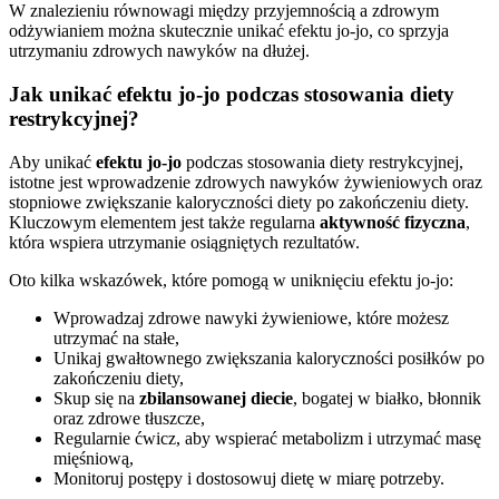
W znalezieniu równowagi między przyjemnością a zdrowym
odżywianiem można skutecznie unikać efektu jo-jo, co sprzyja
utrzymaniu zdrowych nawyków na dłużej.
Jak unikać efektu jo-jo podczas stosowania diety
restrykcyjnej?
Aby unikać
efektu jo-jo
podczas stosowania diety restrykcyjnej,
istotne jest wprowadzenie zdrowych nawyków żywieniowych oraz
stopniowe zwiększanie kaloryczności diety po zakończeniu diety.
Kluczowym elementem jest także regularna
aktywność fizyczna
,
która wspiera utrzymanie osiągniętych rezultatów.
Oto kilka wskazówek, które pomogą w uniknięciu efektu jo-jo:
Wprowadzaj zdrowe nawyki żywieniowe, które możesz
utrzymać na stałe,
Unikaj gwałtownego zwiększania kaloryczności posiłków po
zakończeniu diety,
Skup się na
zbilansowanej diecie
, bogatej w białko, błonnik
oraz zdrowe tłuszcze,
Regularnie ćwicz, aby wspierać metabolizm i utrzymać masę
mięśniową,
Monitoruj postępy i dostosowuj dietę w miarę potrzeby.