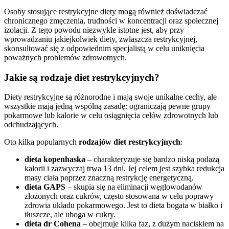
Osoby stosujące restrykcyjne diety mogą również doświadczać
chronicznego zmęczenia, trudności w koncentracji oraz społecznej
izolacji. Z tego powodu niezwykle istotne jest, aby przy
wprowadzaniu jakiejkolwiek diety, zwłaszcza restrykcyjnej,
skonsultować się z odpowiednim specjalistą w celu uniknięcia
poważnych problemów zdrowotnych.
Jakie są rodzaje diet restrykcyjnych?
Diety restrykcyjne są różnorodne i mają swoje unikalne cechy, ale
wszystkie mają jedną wspólną zasadę: ograniczają pewne grupy
pokarmowe lub kalorie w celu osiągnięcia celów zdrowotnych lub
odchudzających.
Oto kilka popularnych
rodzajów diet restrykcyjnych
:
dieta kopenhaska
– charakteryzuje się bardzo niską podażą
kalorii i zazwyczaj trwa 13 dni. Jej celem jest szybka redukcja
masy ciała poprzez znaczną restrykcję energetyczną.
dieta GAPS
– skupia się na eliminacji węglowodanów
złożonych oraz cukrów, często stosowana w celu poprawy
zdrowia układu pokarmowego. Jest to dieta bogata w białko i
tłuszcze, ale uboga w cukry.
dieta dr Cohena
– obejmuje kilka faz, z dużym naciskiem na