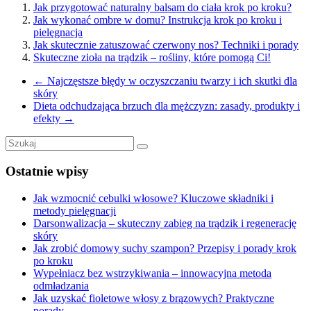
Jak przygotować naturalny balsam do ciała krok po kroku?
Jak wykonać ombre w domu? Instrukcja krok po kroku i
pielęgnacja
Jak skutecznie zatuszować czerwony nos? Techniki i porady
Skuteczne zioła na trądzik – rośliny, które pomogą Ci!
←
Najczęstsze błędy w oczyszczaniu twarzy i ich skutki dla
skóry
Dieta odchudzająca brzuch dla mężczyzn: zasady, produkty i
efekty
→
Ostatnie wpisy
Jak wzmocnić cebulki włosowe? Kluczowe składniki i
metody pielęgnacji
Darsonwalizacja – skuteczny zabieg na trądzik i regenerację
skóry
Jak zrobić domowy suchy szampon? Przepisy i porady krok
po kroku
Wypełniacz bez wstrzykiwania – innowacyjna metoda
odmładzania
Jak uzyskać fioletowe włosy z brązowych? Praktyczne
porady