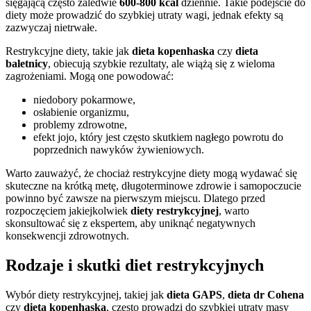
sięgającą często zaledwie
600-800 kcal
dziennie. Takie podejście do
diety może prowadzić do szybkiej utraty wagi, jednak efekty są
zazwyczaj nietrwałe.
Restrykcyjne diety, takie jak
dieta kopenhaska
czy
dieta
baletnicy
, obiecują szybkie rezultaty, ale wiążą się z wieloma
zagrożeniami. Mogą one powodować:
niedobory pokarmowe,
osłabienie organizmu,
problemy zdrowotne,
efekt jojo, który jest często skutkiem nagłego powrotu do
poprzednich nawyków żywieniowych.
Warto zauważyć, że chociaż restrykcyjne diety mogą wydawać się
skuteczne na krótką metę, długoterminowe zdrowie i samopoczucie
powinno być zawsze na pierwszym miejscu. Dlatego przed
rozpoczęciem jakiejkolwiek
diety restrykcyjnej
, warto
skonsultować się z ekspertem, aby uniknąć negatywnych
konsekwencji zdrowotnych.
Rodzaje i skutki diet restrykcyjnych
Wybór diety restrykcyjnej, takiej jak
dieta GAPS
,
dieta dr Cohena
czy
dieta kopenhaska
, często prowadzi do szybkiej utraty masy