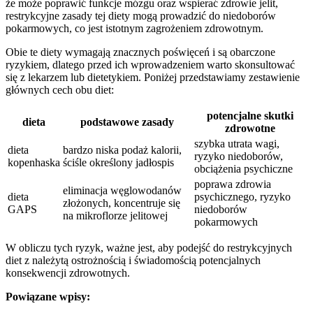
że może poprawić funkcje mózgu oraz wspierać zdrowie jelit,
restrykcyjne zasady tej diety mogą prowadzić do niedoborów
pokarmowych, co jest istotnym zagrożeniem zdrowotnym.
Obie te diety wymagają znacznych poświęceń i są obarczone
ryzykiem, dlatego przed ich wprowadzeniem warto skonsultować
się z lekarzem lub dietetykiem. Poniżej przedstawiamy zestawienie
głównych cech obu diet:
potencjalne skutki
dieta
podstawowe zasady
zdrowotne
szybka utrata wagi,
dieta
bardzo niska podaż kalorii,
ryzyko niedoborów,
kopenhaska
ściśle określony jadłospis
obciążenia psychiczne
poprawa zdrowia
eliminacja węglowodanów
dieta
psychicznego, ryzyko
złożonych, koncentruje się
GAPS
niedoborów
na mikroflorze jelitowej
pokarmowych
W obliczu tych ryzyk, ważne jest, aby podejść do restrykcyjnych
diet z należytą ostrożnością i świadomością potencjalnych
konsekwencji zdrowotnych.
Powiązane wpisy: