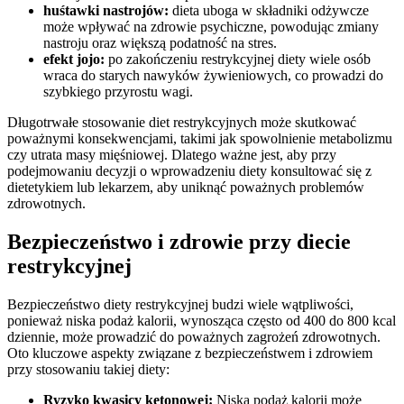
huśtawki nastrojów:
dieta uboga w składniki odżywcze
może wpływać na zdrowie psychiczne, powodując zmiany
nastroju oraz większą podatność na stres.
efekt jojo:
po zakończeniu restrykcyjnej diety wiele osób
wraca do starych nawyków żywieniowych, co prowadzi do
szybkiego przyrostu wagi.
Długotrwałe stosowanie diet restrykcyjnych może skutkować
poważnymi konsekwencjami, takimi jak spowolnienie metabolizmu
czy utrata masy mięśniowej. Dlatego ważne jest, aby przy
podejmowaniu decyzji o wprowadzeniu diety konsultować się z
dietetykiem lub lekarzem, aby uniknąć poważnych problemów
zdrowotnych.
Bezpieczeństwo i zdrowie przy diecie
restrykcyjnej
Bezpieczeństwo diety restrykcyjnej budzi wiele wątpliwości,
ponieważ niska podaż kalorii, wynosząca często od 400 do 800 kcal
dziennie, może prowadzić do poważnych zagrożeń zdrowotnych.
Oto kluczowe aspekty związane z bezpieczeństwem i zdrowiem
przy stosowaniu takiej diety:
Ryzyko kwasicy ketonowej:
Niska podaż kalorii może