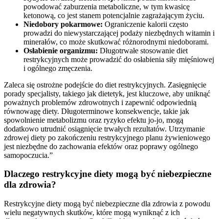
powodować zaburzenia metaboliczne, w tym kwasicę
ketonową, co jest stanem potencjalnie zagrażającym życiu.
Niedobory pokarmowe:
Ograniczenie kalorii często
prowadzi do niewystarczającej podaży niezbędnych witamin i
minerałów, co może skutkować różnorodnymi niedoborami.
Osłabienie organizmu:
Długotrwałe stosowanie diet
restrykcyjnych może prowadzić do osłabienia siły mięśniowej
i ogólnego zmęczenia.
Zaleca się ostrożne podejście do diet restrykcyjnych. Zasięgnięcie
porady specjalisty, takiego jak dietetyk, jest kluczowe, aby uniknąć
poważnych problemów zdrowotnych i zapewnić odpowiednią
równowagę diety. Długoterminowe konsekwencje, takie jak
spowolnienie metabolizmu oraz ryzyko efektu jo-jo, mogą
dodatkowo utrudnić osiągnięcie trwałych rezultatów. Utrzymanie
zdrowej diety po zakończeniu restrykcyjnego planu żywieniowego
jest niezbędne do zachowania efektów oraz poprawy ogólnego
samopoczucia.”
Dlaczego restrykcyjne diety mogą być niebezpieczne
dla zdrowia?
Restrykcyjne diety mogą być niebezpieczne dla zdrowia z powodu
wielu negatywnych skutków, które mogą wyniknąć z ich