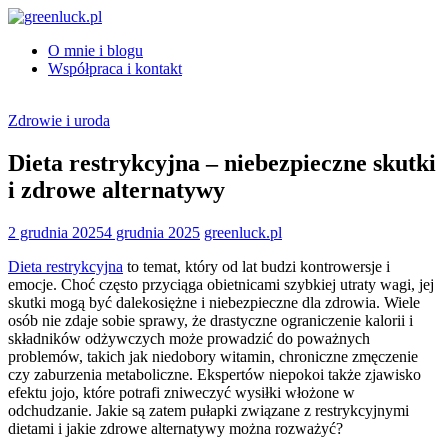
Skip
to
O mnie i blogu
content
greenluck.pl
Współpraca i kontakt
Zdrowie i uroda
Dieta restrykcyjna – niebezpieczne skutki
i zdrowe alternatywy
2 grudnia 2025
4 grudnia 2025
greenluck.pl
Dieta restrykcyjna
to temat, który od lat budzi kontrowersje i
emocje. Choć często przyciąga obietnicami szybkiej utraty wagi, jej
skutki mogą być dalekosiężne i niebezpieczne dla zdrowia. Wiele
osób nie zdaje sobie sprawy, że drastyczne ograniczenie kalorii i
składników odżywczych może prowadzić do poważnych
problemów, takich jak niedobory witamin, chroniczne zmęczenie
czy zaburzenia metaboliczne. Ekspertów niepokoi także zjawisko
efektu jojo, które potrafi zniweczyć wysiłki włożone w
odchudzanie. Jakie są zatem pułapki związane z restrykcyjnymi
dietami i jakie zdrowe alternatywy można rozważyć?