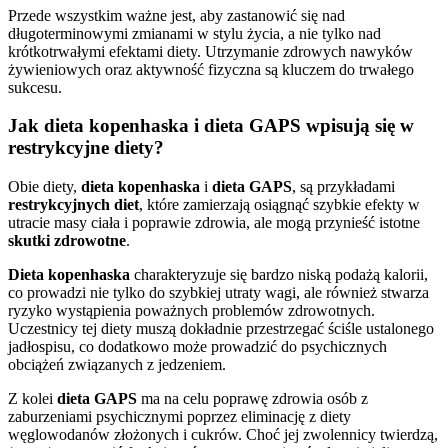
Przede wszystkim ważne jest, aby zastanowić się nad
długoterminowymi zmianami w stylu życia, a nie tylko nad
krótkotrwałymi efektami diety. Utrzymanie zdrowych nawyków
żywieniowych oraz aktywność fizyczna są kluczem do trwałego
sukcesu.
Jak dieta kopenhaska i dieta GAPS wpisują się w
restrykcyjne diety?
Obie diety,
dieta kopenhaska
i
dieta GAPS
, są przykładami
restrykcyjnych diet
, które zamierzają osiągnąć szybkie efekty w
utracie masy ciała i poprawie zdrowia, ale mogą przynieść istotne
skutki zdrowotne
.
Dieta kopenhaska
charakteryzuje się bardzo niską podażą kalorii,
co prowadzi nie tylko do szybkiej utraty wagi, ale również stwarza
ryzyko wystąpienia poważnych problemów zdrowotnych.
Uczestnicy tej diety muszą dokładnie przestrzegać ściśle ustalonego
jadłospisu, co dodatkowo może prowadzić do psychicznych
obciążeń związanych z jedzeniem.
Z kolei
dieta GAPS
ma na celu poprawę zdrowia osób z
zaburzeniami psychicznymi poprzez eliminację z diety
węglowodanów złożonych i cukrów. Choć jej zwolennicy twierdzą,