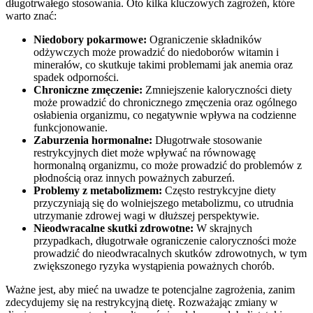
długotrwałego stosowania. Oto kilka kluczowych zagrożeń, które
warto znać:
Niedobory pokarmowe:
Ograniczenie składników
odżywczych może prowadzić do niedoborów witamin i
minerałów, co skutkuje takimi problemami jak anemia oraz
spadek odporności.
Chroniczne zmęczenie:
Zmniejszenie kaloryczności diety
może prowadzić do chronicznego zmęczenia oraz ogólnego
osłabienia organizmu, co negatywnie wpływa na codzienne
funkcjonowanie.
Zaburzenia hormonalne:
Długotrwałe stosowanie
restrykcyjnych diet może wpływać na równowagę
hormonalną organizmu, co może prowadzić do problemów z
płodnością oraz innych poważnych zaburzeń.
Problemy z metabolizmem:
Często restrykcyjne diety
przyczyniają się do wolniejszego metabolizmu, co utrudnia
utrzymanie zdrowej wagi w dłuższej perspektywie.
Nieodwracalne skutki zdrowotne:
W skrajnych
przypadkach, długotrwałe ograniczenie caloryczności może
prowadzić do nieodwracalnych skutków zdrowotnych, w tym
zwiększonego ryzyka wystąpienia poważnych chorób.
Ważne jest, aby mieć na uwadze te potencjalne zagrożenia, zanim
zdecydujemy się na restrykcyjną dietę. Rozważając zmiany w