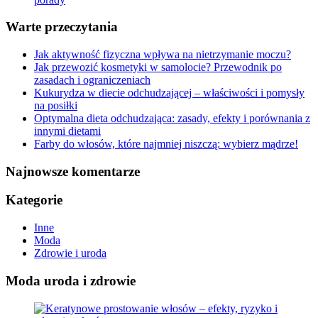
Warte przeczytania
Jak aktywność fizyczna wpływa na nietrzymanie moczu?
Jak przewozić kosmetyki w samolocie? Przewodnik po
zasadach i ograniczeniach
Kukurydza w diecie odchudzającej – właściwości i pomysły
na posiłki
Optymalna dieta odchudzająca: zasady, efekty i porównania z
innymi dietami
Farby do włosów, które najmniej niszczą: wybierz mądrze!
Najnowsze komentarze
Kategorie
Inne
Moda
Zdrowie i uroda
Moda uroda i zdrowie