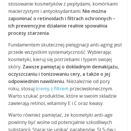
stosowanie kosmetyków z peptydami, komórkami
macierzystymi i antyoksydantami.
Nie można
zapominać o retinoidach i filtrach ochronnych –
ich prewencyjne działanie realnie spowalnia
procesy starzenia.
Fundamentem skutecznej pielęgnacji anti-aging jest
przede wszystkim systematyczność. Wybierając
kosmetyki, kieruj się potrzebami i typem swojej
skóry.
Zawsze pamiętaj o dokładnym demakijażu,
oczyszczaniu i tonizowaniu cery, a także o jej
odpowiednim nawilżeniu.
Niezależnie od pory
roku, stosuj
kremy z filtrem
przeciwsłonecznym.
Warto szukać produktów, które w swoim składzie
zawierają retinol, witaminy E i C oraz kwasy.
Warto również pamiętać, że kosmetyki anti-age
powinny być wolne od potencjalnie szkodliwych
substancji. Staraj się unikać parabenów, SLS-ów i