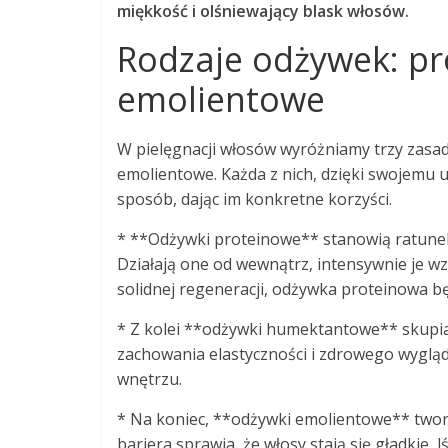
miękkość i olśniewający blask włosów.
Rodzaje odżywek: p
emolientowe
W pielęgnacji włosów wyróżniamy trzy zasa
emolientowe. Każda z nich, dzięki swojemu 
sposób, dając im konkretne korzyści.
* **Odżywki proteinowe** stanowią ratunek
Działają one od wewnątrz, intensywnie je wzm
solidnej regeneracji, odżywka proteinowa b
* Z kolei **odżywki humektantowe** skupiaj
zachowania elastyczności i zdrowego wyglą
wnętrzu.
* Na koniec, **odżywki emolientowe** twor
bariera sprawia, że włosy stają się gładkie, 