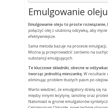
Emulgowanie oleju –
Emulgowanie oleju to proste rozwiązanie, 
połączyć olej z ulubioną odżywką, aby mycie 
efektywniejsze.
Sama metoda bazuje na procesie emulgacji, c
Można ją przeprowadzić zarówno na suchych,
substancji emulgujących.
Te kluczowe składniki, obecne w odżywkach
tworząc jednolitą mieszankę.
W rezultacie 
eliminując problem tłustych pasm po olejow
Warto wiedzieć, że emulgatory dzielą się na
między innymi lecytynę, lanolinę oraz prote
Natomiast w gronie emulgatorów syntetyczny
Cetrimonium Chloride, powszechnie stosow