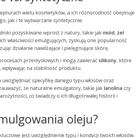
cepturach wielu kosmetyków, a ich różnorodność obejmuje
, jak i te wytwarzane syntetycznie.
niki pozyskiwane wprost z natury, takie jak
miód
,
żel
ich właściwości emulgujących, zyskują one popularność
jąc działanie nawilżające i pielęgnujące skórę.
 procesach przemysłowych i mogą zawierać
silikony
, które
 wpływając na stabilność produktu.
uwzględniać specyfikę danego typu włosów oraz
auważyć, że naturalne emulgatory, takie jak
lanolina
czy
rożytności, co świadczy o ich długotrwałej historii i
mulgowania oleju?
luczowe jest uwzględnienie typu i kondycji twoich włosów.