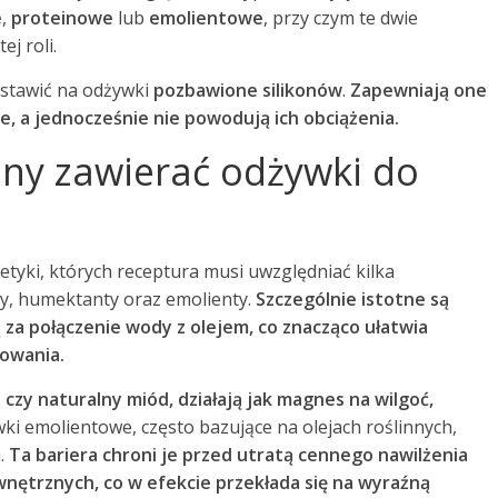
e
,
proteinowe
lub
emolientowe
, przy czym te dwie
ej roli.
ostawić na odżywki
pozbawione silikonów
.
Zapewniają one
, a jednocześnie nie powodują ich obciążenia.
nny zawierać odżywki do
tyki, których receptura musi uwzględniać kilka
ny, humektanty oraz emolienty.
Szczególnie istotne są
za połączenie wody z olejem, co znacząco ułatwia
jowania.
czy naturalny miód, działają jak magnes na wilgoć,
ki emolientowe, często bazujące na olejach roślinnych,
m.
Ta bariera chroni je przed utratą cennego nawilżenia
trznych, co w efekcie przekłada się na wyraźną