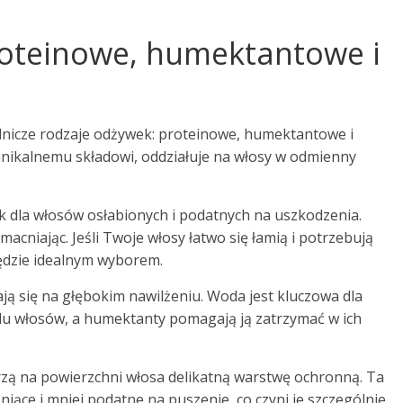
roteinowe, humektantowe i
dnicze rodzaje odżywek: proteinowe, humektantowe i
unikalnemu składowi, oddziałuje na włosy w odmienny
 dla włosów osłabionych i podatnych na uszkodzenia.
acniając. Jeśli Twoje włosy łatwo się łamią i potrzebują
ędzie idealnym wyborem.
ą się na głębokim nawilżeniu. Woda jest kluczowa dla
du włosów, a humektanty pomagają ją zatrzymać w ich
zą na powierzchni włosa delikatną warstwę ochronną. Ta
lśniące i mniej podatne na puszenie, co czyni je szczególnie