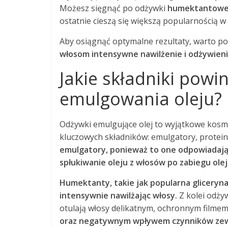
Możesz sięgnąć po odżywki
humektantow
ostatnie cieszą się większą popularnością w t
Aby osiągnąć optymalne rezultaty, warto p
włosom intensywne nawilżenie i odżywienie
Jakie składniki powi
emulgowania oleju?
Odżywki emulgujące olej to wyjątkowe kosme
kluczowych składników: emulgatory, protei
emulgatory, ponieważ to one odpowiadają 
spłukiwanie oleju z włosów po zabiegu ole
Humektanty, takie jak popularna gliceryna 
intensywnie nawilżając włosy.
Z kolei odżyw
otulają włosy delikatnym, ochronnym filme
oraz negatywnym wpływem czynników zewnę