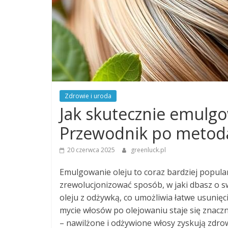
Zdrowie i uroda
Jak skutecznie emulgo
Przewodnik po metod
20 czerwca 2025
greenluck.pl
Emulgowanie oleju to coraz bardziej popul
zrewolucjonizować sposób, w jaki dbasz o s
oleju z odżywką, co umożliwia łatwe usunięc
mycie włosów po olejowaniu staje się znaczn
– nawilżone i odżywione włosy zyskują zdro