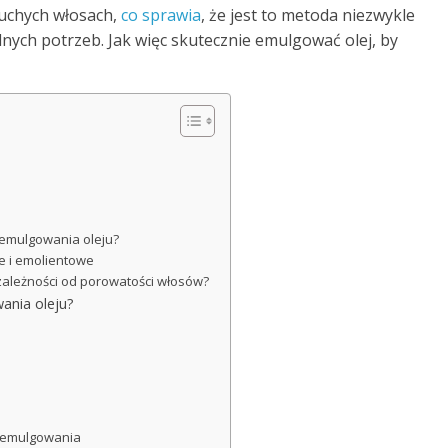
uchych włosach,
co sprawia
, że jest to metoda niezwykle
lnych potrzeb. Jak więc skutecznie emulgować olej, by
 emulgowania oleju?
e i emolientowe
zależności od porowatości włosów?
ania oleju?
u emulgowania