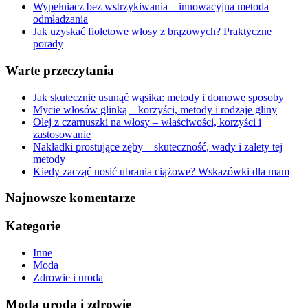
Wypełniacz bez wstrzykiwania – innowacyjna metoda
odmładzania
Jak uzyskać fioletowe włosy z brązowych? Praktyczne
porady
Warte przeczytania
Jak skutecznie usunąć wąsika: metody i domowe sposoby
Mycie włosów glinką – korzyści, metody i rodzaje gliny
Olej z czarnuszki na włosy – właściwości, korzyści i
zastosowanie
Nakładki prostujące zęby – skuteczność, wady i zalety tej
metody
Kiedy zacząć nosić ubrania ciążowe? Wskazówki dla mam
Najnowsze komentarze
Kategorie
Inne
Moda
Zdrowie i uroda
Moda uroda i zdrowie