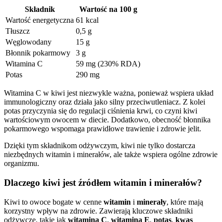
Składnik
Wartość na 100 g
Wartość energetyczna
61 kcal
Tłuszcz
0,5 g
Węglowodany
15 g
Błonnik pokarmowy
3 g
Witamina C
59 mg (230% RDA)
Potas
290 mg
Witamina C w kiwi jest niezwykle ważna, ponieważ wspiera układ
immunologiczny oraz działa jako silny przeciwutleniacz. Z kolei
potas przyczynia się do regulacji ciśnienia krwi, co czyni kiwi
wartościowym owocem w diecie. Dodatkowo, obecność błonnika
pokarmowego wspomaga prawidłowe trawienie i zdrowie jelit.
Dzięki tym składnikom odżywczym, kiwi nie tylko dostarcza
niezbędnych witamin i minerałów, ale także wspiera ogólne zdrowie
organizmu.
Dlaczego kiwi jest źródłem witamin i minerałów?
Kiwi to owoce bogate w cenne
witamin
i
minerały
, które mają
korzystny wpływ na zdrowie. Zawierają kluczowe składniki
odżywcze, takie jak
witamina C
,
witamina E
,
potas
,
kwas