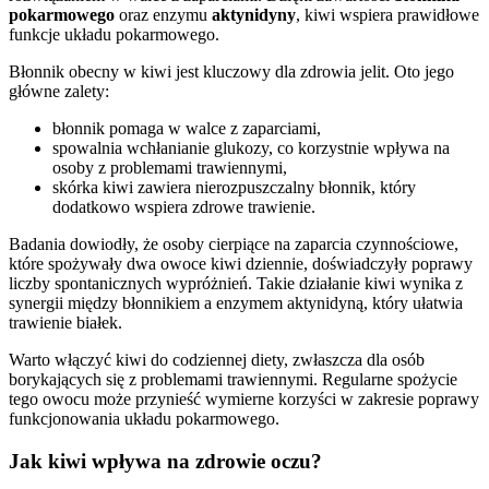
pokarmowego
oraz enzymu
aktynidyny
, kiwi wspiera prawidłowe
funkcje układu pokarmowego.
Błonnik obecny w kiwi jest kluczowy dla zdrowia jelit. Oto jego
główne zalety:
błonnik pomaga w walce z zaparciami,
spowalnia wchłanianie glukozy, co korzystnie wpływa na
osoby z problemami trawiennymi,
skórka kiwi zawiera nierozpuszczalny błonnik, który
dodatkowo wspiera zdrowe trawienie.
Badania dowiodły, że osoby cierpiące na zaparcia czynnościowe,
które spożywały dwa owoce kiwi dziennie, doświadczyły poprawy
liczby spontanicznych wypróżnień. Takie działanie kiwi wynika z
synergii między błonnikiem a enzymem aktynidyną, który ułatwia
trawienie białek.
Warto włączyć kiwi do codziennej diety, zwłaszcza dla osób
borykających się z problemami trawiennymi. Regularne spożycie
tego owocu może przynieść wymierne korzyści w zakresie poprawy
funkcjonowania układu pokarmowego.
Jak kiwi wpływa na zdrowie oczu?