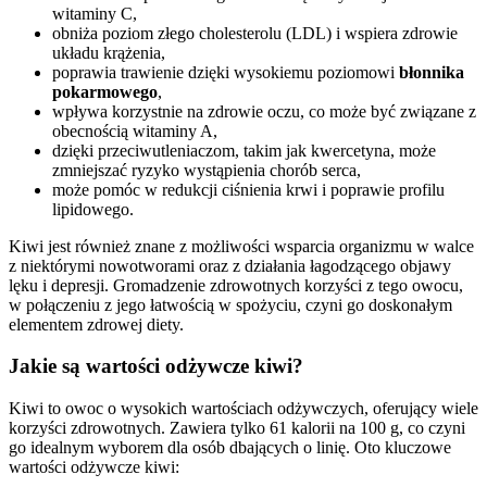
witaminy C,
obniża poziom złego cholesterolu (LDL) i wspiera zdrowie
układu krążenia,
poprawia trawienie dzięki wysokiemu poziomowi
błonnika
pokarmowego
,
wpływa korzystnie na zdrowie oczu, co może być związane z
obecnością witaminy A,
dzięki przeciwutleniaczom, takim jak kwercetyna, może
zmniejszać ryzyko wystąpienia chorób serca,
może pomóc w redukcji ciśnienia krwi i poprawie profilu
lipidowego.
Kiwi jest również znane z możliwości wsparcia organizmu w walce
z niektórymi nowotworami oraz z działania łagodzącego objawy
lęku i depresji. Gromadzenie zdrowotnych korzyści z tego owocu,
w połączeniu z jego łatwością w spożyciu, czyni go doskonałym
elementem zdrowej diety.
Jakie są wartości odżywcze kiwi?
Kiwi to owoc o wysokich wartościach odżywczych, oferujący wiele
korzyści zdrowotnych. Zawiera tylko 61 kalorii na 100 g, co czyni
go idealnym wyborem dla osób dbających o linię. Oto kluczowe
wartości odżywcze kiwi: