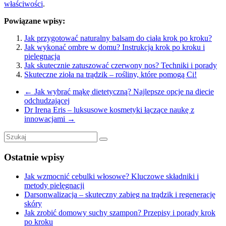
właściwości
.
Powiązane wpisy:
Jak przygotować naturalny balsam do ciała krok po kroku?
Jak wykonać ombre w domu? Instrukcja krok po kroku i
pielęgnacja
Jak skutecznie zatuszować czerwony nos? Techniki i porady
Skuteczne zioła na trądzik – rośliny, które pomogą Ci!
←
Jak wybrać mąkę dietetyczną? Najlepsze opcje na diecie
odchudzającej
Dr Irena Eris – luksusowe kosmetyki łączące naukę z
innowacjami
→
Ostatnie wpisy
Jak wzmocnić cebulki włosowe? Kluczowe składniki i
metody pielęgnacji
Darsonwalizacja – skuteczny zabieg na trądzik i regenerację
skóry
Jak zrobić domowy suchy szampon? Przepisy i porady krok
po kroku