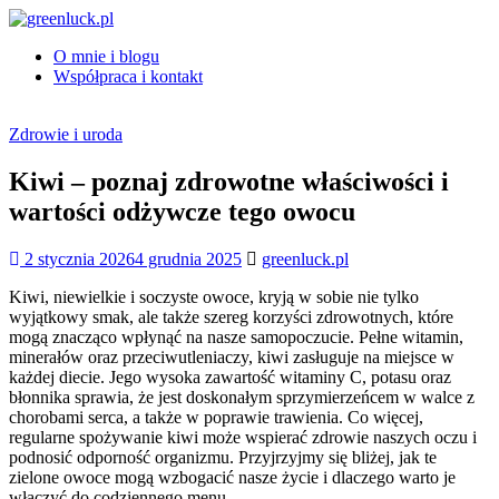
Skip
to
O mnie i blogu
content
greenluck.pl
Współpraca i kontakt
Zdrowie i uroda
Kiwi – poznaj zdrowotne właściwości i
wartości odżywcze tego owocu
2 stycznia 2026
4 grudnia 2025
greenluck.pl
Kiwi, niewielkie i soczyste owoce, kryją w sobie nie tylko
wyjątkowy smak, ale także szereg korzyści zdrowotnych, które
mogą znacząco wpłynąć na nasze samopoczucie. Pełne witamin,
minerałów oraz przeciwutleniaczy, kiwi zasługuje na miejsce w
każdej diecie. Jego wysoka zawartość witaminy C, potasu oraz
błonnika sprawia, że jest doskonałym sprzymierzeńcem w walce z
chorobami serca, a także w poprawie trawienia. Co więcej,
regularne spożywanie kiwi może wspierać zdrowie naszych oczu i
podnosić odporność organizmu. Przyjrzyjmy się bliżej, jak te
zielone owoce mogą wzbogacić nasze życie i dlaczego warto je
włączyć do codziennego menu.