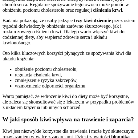
chorób serca. Regularne spożywanie tego owocu może pomóc w
obniżeniu poziomu cholesterolu oraz regulacji
ciśnienia krwi
.
Badania pokazują, że osoby jedzące
trzy kiwi dziennie
przez osiem
tygodni doświadczyły obniżenia zarówno skurczowego, jak i
rozkurczowego ciśnienia krwi. Dlatego warto włączyć kiwi do
codziennej diety, aby wspierać zdrowie serca i układu
krwionośnego.
Oto kilka kluczowych korzyści płynących ze spożywania kiwi dla
układu krążenia:
obniżenie poziomu cholesterolu,
regulacja ciśnienia krwi,
zmniejszenie ryzyka zakrzepów,
wzmocnienie odporności organizmu.
Warto pamiętać, że wdrożenie kiwi do diety może być korzystne,
ale zaleca się skonsultować się z lekarzem w przypadku problemów
z układem krążenia lub innych schorzeń.
W jaki sposób kiwi wpływa na trawienie i zaparcia?
Kiwi jest niezwykle korzystne dla trawienia i może być skutecznym
rozwiązaniem w walce z zaparciami. Dzięki zawartości
błonnika