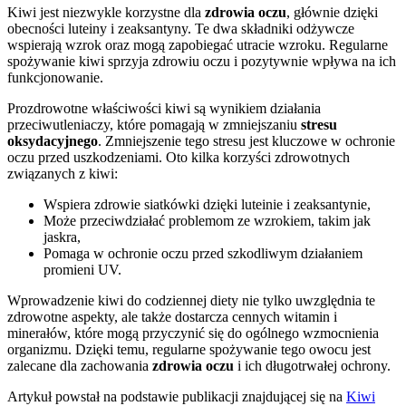
Kiwi jest niezwykle korzystne dla
zdrowia oczu
, głównie dzięki
obecności luteiny i zeaksantyny. Te dwa składniki odżywcze
wspierają wzrok oraz mogą zapobiegać utracie wzroku. Regularne
spożywanie kiwi sprzyja zdrowiu oczu i pozytywnie wpływa na ich
funkcjonowanie.
Prozdrowotne właściwości kiwi są wynikiem działania
przeciwutleniaczy, które pomagają w zmniejszaniu
stresu
oksydacyjnego
. Zmniejszenie tego stresu jest kluczowe w ochronie
oczu przed uszkodzeniami. Oto kilka korzyści zdrowotnych
związanych z kiwi:
Wspiera zdrowie siatkówki dzięki luteinie i zeaksantynie,
Może przeciwdziałać problemom ze wzrokiem, takim jak
jaskra,
Pomaga w ochronie oczu przed szkodliwym działaniem
promieni UV.
Wprowadzenie kiwi do codziennej diety nie tylko uwzględnia te
zdrowotne aspekty, ale także dostarcza cennych witamin i
minerałów, które mogą przyczynić się do ogólnego wzmocnienia
organizmu. Dzięki temu, regularne spożywanie tego owocu jest
zalecane dla zachowania
zdrowia oczu
i ich długotrwałej ochrony.
Artykuł powstał na podstawie publikacji znajdującej się na
Kiwi