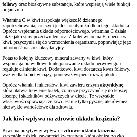
foliowy
oraz bioaktywne substancje, które wspierają wiele funkcji
organizmu.
Witamina C w kiwi zaspokaja większość dziennego
zapotrzebowania, co czyni je doskonałym źródłem tego składnika.
Oprócz wspierania układu odpornościowego, witamina C działa
także jako silny przeciwutleniacz. Z kolei witamina E, obecna w
kiwi, przyczynia się do wzmocnienia organizmu, poprawiając jego
odporność na stres oksydacyjny.
Potas to kolejny kluczowy minerał zawarty w kiwi, który
wspomaga prawidłowe funkcjonowanie układu nerwowego i
reguluje ciśnienie krwi. Dodatkowo, kiwi dostarcza kwas foliowy,
ważny dla kobiet w ciąży, ponieważ wspiera rozwój płodu.
Oprócz witamin i minerałów, kiwi zawiera enzym
aktynidynę
,
która ułatwia trawienie białek, co może przyczynić się do lepszej
absorpcji składników odżywczych w diecie. Te wszystkie
właściwości sprawiają, że kiwi jest nie tylko pyszne, ale również
niezwykle wartościowe dla zdrowia.
Jak kiwi wpływa na zdrowie układu krążenia?
Kiwi ma pozytywny wpływ na
zdrowie układu krążenia
,
szczególnie dzięki zawartości kwercetyny, która obniża ryzyko