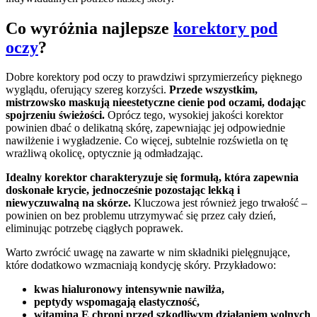
Co wyróżnia najlepsze
korektory pod
oczy
?
Dobre korektory pod oczy to prawdziwi sprzymierzeńcy pięknego
wyglądu, oferujący szereg korzyści.
Przede wszystkim,
mistrzowsko maskują nieestetyczne cienie pod oczami, dodając
spojrzeniu świeżości.
Oprócz tego, wysokiej jakości korektor
powinien dbać o delikatną skórę, zapewniając jej odpowiednie
nawilżenie i wygładzenie. Co więcej, subtelnie rozświetla on tę
wrażliwą okolicę, optycznie ją odmładzając.
Idealny korektor charakteryzuje się formułą, która zapewnia
doskonałe krycie, jednocześnie pozostając lekką i
niewyczuwalną na skórze.
Kluczowa jest również jego trwałość –
powinien on bez problemu utrzymywać się przez cały dzień,
eliminując potrzebę ciągłych poprawek.
Warto zwrócić uwagę na zawarte w nim składniki pielęgnujące,
które dodatkowo wzmacniają kondycję skóry. Przykładowo:
kwas hialuronowy intensywnie nawilża,
peptydy wspomagają elastyczność,
witamina E chroni przed szkodliwym działaniem wolnych