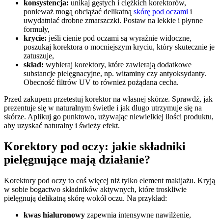
konsystencja:
unikaj gęstych i ciężkich korektorów,
ponieważ mogą obciążać delikatną
skórę pod oczami
i
uwydatniać drobne zmarszczki. Postaw na lekkie i płynne
formuły,
krycie:
jeśli cienie pod oczami są wyraźnie widoczne,
poszukaj korektora o mocniejszym kryciu, który skutecznie je
zatuszuje,
skład:
wybieraj korektory, które zawierają dodatkowe
substancje pielęgnacyjne, np. witaminy czy antyoksydanty.
Obecność filtrów UV to również pożądana cecha.
Przed zakupem przetestuj korektor na własnej skórze. Sprawdź, jak
prezentuje się w naturalnym świetle i jak długo utrzymuje się na
skórze. Aplikuj go punktowo, używając niewielkiej ilości produktu,
aby uzyskać naturalny i świeży efekt.
Korektory pod oczy: jakie składniki
pielęgnujące mają działanie?
Korektory pod oczy to coś więcej niż tylko element makijażu. Kryją
w sobie bogactwo składników aktywnych, które troskliwie
pielęgnują delikatną skórę wokół oczu. Na przykład:
kwas hialuronowy
zapewnia intensywne nawilżenie,