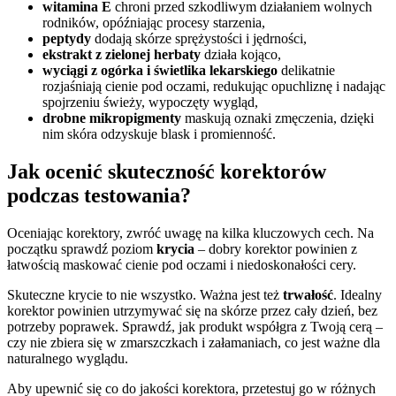
witamina E
chroni przed szkodliwym działaniem wolnych
rodników, opóźniając procesy starzenia,
peptydy
dodają skórze sprężystości i jędrności,
ekstrakt z zielonej herbaty
działa kojąco,
wyciągi z ogórka i świetlika lekarskiego
delikatnie
rozjaśniają cienie pod oczami, redukując opuchliznę i nadając
spojrzeniu świeży, wypoczęty wygląd,
drobne mikropigmenty
maskują oznaki zmęczenia, dzięki
nim skóra odzyskuje blask i promienność.
Jak ocenić skuteczność korektorów
podczas testowania?
Oceniając korektory, zwróć uwagę na kilka kluczowych cech. Na
początku sprawdź poziom
krycia
– dobry korektor powinien z
łatwością maskować cienie pod oczami i niedoskonałości cery.
Skuteczne krycie to nie wszystko. Ważna jest też
trwałość
. Idealny
korektor powinien utrzymywać się na skórze przez cały dzień, bez
potrzeby poprawek. Sprawdź, jak produkt współgra z Twoją cerą –
czy nie zbiera się w zmarszczkach i załamaniach, co jest ważne dla
naturalnego wyglądu.
Aby upewnić się co do jakości korektora, przetestuj go w różnych