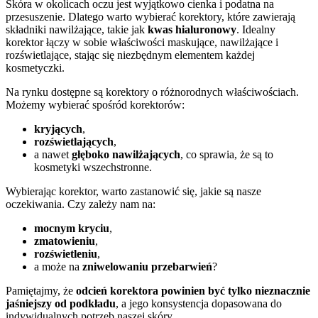
Skóra w okolicach oczu jest wyjątkowo cienka i podatna na
przesuszenie. Dlatego warto wybierać korektory, które zawierają
składniki nawilżające, takie jak
kwas hialuronowy
. Idealny
korektor łączy w sobie właściwości maskujące, nawilżające i
rozświetlające, stając się niezbędnym elementem każdej
kosmetyczki.
Na rynku dostępne są korektory o różnorodnych właściwościach.
Możemy wybierać spośród korektorów:
kryjących
,
rozświetlających
,
a nawet
głęboko nawilżających
, co sprawia, że są to
kosmetyki wszechstronne.
Wybierając korektor, warto zastanowić się, jakie są nasze
oczekiwania. Czy zależy nam na:
mocnym kryciu
,
zmatowieniu
,
rozświetleniu
,
a może na
zniwelowaniu przebarwień
?
Pamiętajmy, że
odcień korektora powinien być tylko nieznacznie
jaśniejszy od podkładu
, a jego konsystencja dopasowana do
indywidualnych potrzeb naszej skóry.