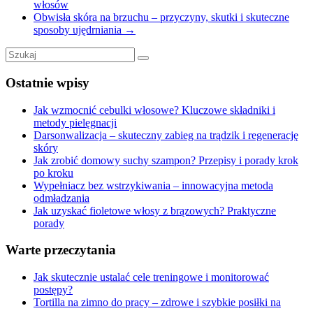
włosów
Obwisła skóra na brzuchu – przyczyny, skutki i skuteczne
sposoby ujędrniania
→
Ostatnie wpisy
Jak wzmocnić cebulki włosowe? Kluczowe składniki i
metody pielęgnacji
Darsonwalizacja – skuteczny zabieg na trądzik i regenerację
skóry
Jak zrobić domowy suchy szampon? Przepisy i porady krok
po kroku
Wypełniacz bez wstrzykiwania – innowacyjna metoda
odmładzania
Jak uzyskać fioletowe włosy z brązowych? Praktyczne
porady
Warte przeczytania
Jak skutecznie ustalać cele treningowe i monitorować
postępy?
Tortilla na zimno do pracy – zdrowe i szybkie posiłki na