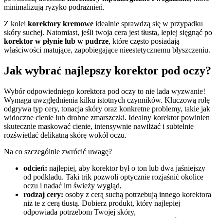
minimalizują ryzyko podrażnień.
Z kolei
korektory kremowe
idealnie sprawdzą się w przypadku
skóry suchej. Natomiast, jeśli twoja cera jest tłusta, lepiej sięgnąć po
korektor w płynie lub w pudrze
, które często posiadają
właściwości matujące, zapobiegające nieestetycznemu błyszczeniu.
Jak wybrać najlepszy korektor pod oczy?
Wybór odpowiedniego korektora pod oczy to nie lada wyzwanie!
Wymaga uwzględnienia kilku istotnych czynników. Kluczową rolę
odgrywa typ cery, tonacja skóry oraz konkretne problemy, takie jak
widoczne cienie lub drobne zmarszczki. Idealny korektor powinien
skutecznie maskować cienie, intensywnie nawilżać i subtelnie
rozświetlać delikatną skórę wokół oczu.
Na co szczególnie zwrócić uwagę?
odcień:
najlepiej, aby korektor był o ton lub dwa jaśniejszy
od podkładu. Taki trik pozwoli optycznie rozjaśnić okolice
oczu i nadać im świeży wygląd,
rodzaj cery:
osoby z cerą suchą potrzebują innego korektora
niż te z cerą tłustą. Dobierz produkt, który najlepiej
odpowiada potrzebom Twojej skóry,