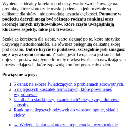
Wybierając idealny korektor pod oczy, warto zwrócić uwagę na
produkty, które skutecznie maskują cienie, a jednocześnie są
delikatne dla skóry i nie powodują uczucia ciężkości.
Pomocne w
podjęciu decyzji mogą być różnego rodzaju rankingi oraz
recenzje innych użytkowników, które często uwzględniają
kluczowe aspekty, takie jak trwałość.
Szukając korektora dla siebie, warto sięgnąć po te, które nie tylko
ukrywają niedoskonałości, ale również pielęgnują delikatną skórę
pod oczami.
Dobre krycie to podstawa, szczególnie jeśli zmagasz
się z wyraźnymi cieniami.
Z kolei, jeśli Twoja cera jest sucha lub
dojrzała, postaw na płynne formuły o właściwościach nawilżających
i rozświetlających, które zapewnią komfort przez cały dzień.
Powiązane wpisy:
5 oznak na skórze świadczących o problemach zdrowotnych.
5 najlepszych koszulek termicznych, które powinieneś
wypróbować
Jak dbać o skórki przy paznokciach? Przyczyny i domowe
sposoby
Ranking najlepszych odżywek do włosów: opinie, skład i
efekty
←
Wcierka Jantar – skuteczna regeneracja i wzmocnienie