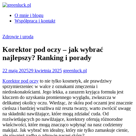
Skip
to
O mnie i blogu
content
greenluck.pl
Współpraca i kontakt
Zdrowie i uroda
Korektor pod oczy – jak wybrać
najlepszy? Ranking i porady
22 maja 2025
29 kwietnia 2025
greenluck.pl
Korektor pod oczy
to nie tylko kosmetyk, ale prawdziwy
sprzymierzeniec w walce z oznakami zmęczenia i
niedoskonałościami. Jego lekka, a zarazem kryjąca formuła jest
kluczem do uzyskania promiennego wyglądu, zwłaszcza w
delikatnej okolicy oczu. Wiedząc, że skóra pod oczami jest znacznie
cieńsza i bardziej wrażliwa niż reszta twarzy, warto zwrócić uwagę
na składniki nawilżające, które mogą zdziałać cuda. Od
rozświetlających po nawilżające, korektory oferują różnorodne
właściwości, które mogą znacząco wpłynąć na nasz codzienny
makijaż. Jak wybrać ten idealny, który nie tylko zamaskuje cienie,
ale również zadba o zdrowie naszej skóry?