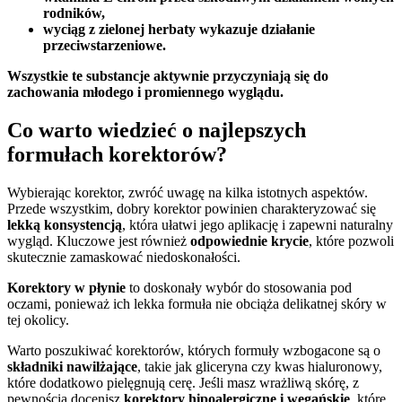
rodników,
wyciąg z zielonej herbaty wykazuje działanie
przeciwstarzeniowe.
Wszystkie te substancje aktywnie przyczyniają się do
zachowania młodego i promiennego wyglądu.
Co warto wiedzieć o najlepszych
formułach korektorów?
Wybierając korektor, zwróć uwagę na kilka istotnych aspektów.
Przede wszystkim, dobry korektor powinien charakteryzować się
lekką konsystencją
, która ułatwi jego aplikację i zapewni naturalny
wygląd. Kluczowe jest również
odpowiednie krycie
, które pozwoli
skutecznie zamaskować niedoskonałości.
Korektory w płynie
to doskonały wybór do stosowania pod
oczami, ponieważ ich lekka formuła nie obciąża delikatnej skóry w
tej okolicy.
Warto poszukiwać korektorów, których formuły wzbogacone są o
składniki nawilżające
, takie jak gliceryna czy kwas hialuronowy,
które dodatkowo pielęgnują cerę. Jeśli masz wrażliwą skórę, z
pewnością docenisz
korektory hipoalergiczne i wegańskie
, które