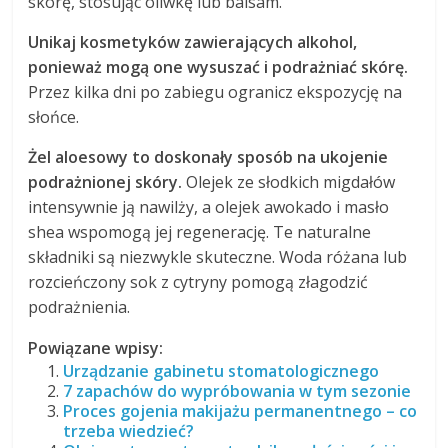
skórę, stosując oliwkę lub balsam.
Unikaj kosmetyków zawierających alkohol,
ponieważ mogą one wysuszać i podrażniać skórę.
Przez kilka dni po zabiegu ogranicz ekspozycję na
słońce.
Żel aloesowy to doskonały sposób na ukojenie
podrażnionej skóry.
Olejek ze słodkich migdałów
intensywnie ją nawilży, a olejek awokado i masło
shea wspomogą jej regenerację. Te naturalne
składniki są niezwykle skuteczne. Woda różana lub
rozcieńczony sok z cytryny pomogą złagodzić
podrażnienia.
Powiązane wpisy:
Urządzanie gabinetu stomatologicznego
7 zapachów do wypróbowania w tym sezonie
Proces gojenia makijażu permanentnego – co
trzeba wiedzieć?