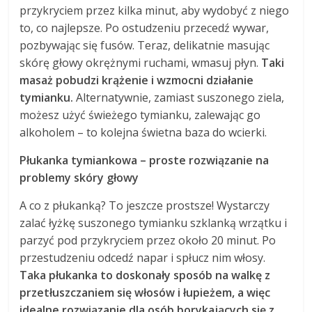
przykryciem przez kilka minut, aby wydobyć z niego
to, co najlepsze. Po ostudzeniu przecedź wywar,
pozbywając się fusów. Teraz, delikatnie masując
skórę głowy okrężnymi ruchami, wmasuj płyn.
Taki
masaż pobudzi krążenie i wzmocni działanie
tymianku.
Alternatywnie, zamiast suszonego ziela,
możesz użyć świeżego tymianku, zalewając go
alkoholem – to kolejna świetna baza do wcierki.
Płukanka tymiankowa – proste rozwiązanie na
problemy skóry głowy
A co z płukanką? To jeszcze prostsze! Wystarczy
zalać łyżkę suszonego tymianku szklanką wrzątku i
parzyć pod przykryciem przez około 20 minut. Po
przestudzeniu odcedź napar i spłucz nim włosy.
Taka płukanka to doskonały sposób na walkę z
przetłuszczaniem się włosów i łupieżem, a więc
idealne rozwiązanie dla osób borykających się z