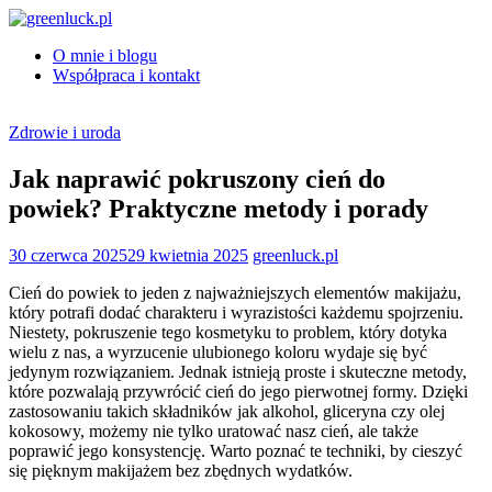
Skip
to
O mnie i blogu
content
greenluck.pl
Współpraca i kontakt
Zdrowie i uroda
Jak naprawić pokruszony cień do
powiek? Praktyczne metody i porady
30 czerwca 2025
29 kwietnia 2025
greenluck.pl
Cień do powiek to jeden z najważniejszych elementów makijażu,
który potrafi dodać charakteru i wyrazistości każdemu spojrzeniu.
Niestety, pokruszenie tego kosmetyku to problem, który dotyka
wielu z nas, a wyrzucenie ulubionego koloru wydaje się być
jedynym rozwiązaniem. Jednak istnieją proste i skuteczne metody,
które pozwalają przywrócić cień do jego pierwotnej formy. Dzięki
zastosowaniu takich składników jak alkohol, gliceryna czy olej
kokosowy, możemy nie tylko uratować nasz cień, ale także
poprawić jego konsystencję. Warto poznać te techniki, by cieszyć
się pięknym makijażem bez zbędnych wydatków.