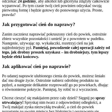
odczekać
24 godziny
, aby alkohol lub gliceryna zdążyły całkowicie
wyparować. Po tym czasie twój cień powinien odzyskać swoją
pierwotną formę i będzie gotowy do ponownego użycia. Proste,
prawda?
Jak przygotować cień do naprawy?
Zanim zaczniesz naprawiać pokruszony cień do powiek, ostrożnie
zbierz wszystkie pozostałości i umieść je z powrotem w pudełku.
Następnie, używając np. wykałaczki, rozetrzyj cień na jak
najdrobniejszy pył.
Pamiętaj, powodzenie całej operacji zależy od
tego, jak drobny proszek uzyskasz – im drobniejszy, tym lepszy
będzie efekt końcowy.
Jak aplikować cień po naprawie?
Po udanej naprawie ulubionego cienia do powiek, możesz śmiało
dać mu drugie życie. Ostrożnie nabierz odrobinę produktu na
pędzel, a następnie delikatnie rozprowadź go po powiekach, dbając
o równomierne pokrycie. Pamiętaj, by robić to z wyczuciem.
Chcesz cieszyć się makijażem przez cały dzień? Sięgnij po
spray
utrwalający!
Spryskaj nim twarz z odpowiedniej odległości, a
Twój makijaż zyska niezwykłą trwałość, a cień do powiek
pozostanie na swoim miejscu bez blaknięcia i osypywania się.