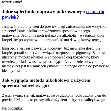
rozwiązanie!
Jakie są techniki naprawy pokruszonego
cienia do
powiek
?
Jeśli twój ulubiony cień do powiek uległ zniszczeniu, nie wszystko
stracone! Istnieje kilka sprawdzonych sposobów na jego
uratowanie. Jednym z nich jest użycie alkoholu – wystarczy kilka
kropel, by po wymieszaniu przywrócić mu dawną konsystencję.
Inną opcją jest zastosowanie gliceryny. Już niewielka ilość, 1-2
krople, potrafi skutecznie związać rozproszone pigmenty. Zamiast
gliceryny, możesz również wypróbować olej kokosowy, który
również posiada właściwości scalające. Niezależnie od wybranej
metody, cel jest ten sam: odzyskanie ulubionego cienia do powiek w
idealnym stanie.
Jak wygląda metoda alkoholowa z użyciem
spirytusu salicylowego?
Zastanawiasz się, jak uratować swój ulubiony, pokruszony cień do
powiek? Mam na to prosty trik z użyciem
spirytusu salicylowego
.
Na początku: