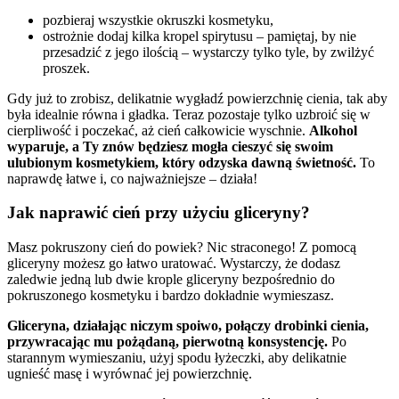
pozbieraj wszystkie okruszki kosmetyku,
ostrożnie dodaj kilka kropel spirytusu – pamiętaj, by nie
przesadzić z jego ilością – wystarczy tylko tyle, by zwilżyć
proszek.
Gdy już to zrobisz, delikatnie wygładź powierzchnię cienia, tak aby
była idealnie równa i gładka. Teraz pozostaje tylko uzbroić się w
cierpliwość i poczekać, aż cień całkowicie wyschnie.
Alkohol
wyparuje, a Ty znów będziesz mogła cieszyć się swoim
ulubionym kosmetykiem, który odzyska dawną świetność.
To
naprawdę łatwe i, co najważniejsze – działa!
Jak naprawić cień przy użyciu gliceryny?
Masz pokruszony cień do powiek? Nic straconego! Z pomocą
gliceryny możesz go łatwo uratować. Wystarczy, że dodasz
zaledwie jedną lub dwie krople gliceryny bezpośrednio do
pokruszonego kosmetyku i bardzo dokładnie wymieszasz.
Gliceryna, działając niczym spoiwo, połączy drobinki cienia,
przywracając mu pożądaną, pierwotną konsystencję.
Po
starannym wymieszaniu, użyj spodu łyżeczki, aby delikatnie
ugnieść masę i wyrównać jej powierzchnię.