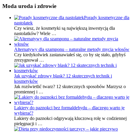
Moda uroda i zdrowie
Porady kosmetyczne dla
nastolatek
Czy wiesz, że kosmetyki są największą inwestycją dla
nastolatków? Wiele …
Alternatywy dla szamponu – naturalne metody mycia włosów
Czy kiedykolwiek zastanawiałeś się, co by się stało, gdybyś
zrezygnował …
Jak uzyskać zdrowy blask? 12 skutecznych technik i
kosmetyków
Jak rozświetlić twarz? 12 skutecznych sposobów Marzysz o
promiennej i …
Lakiery do paznokci bez formaldehydu – dlaczego warto je
wybierać?
Lakiery do paznokci odgrywają kluczową rolę w codziennej
pielęgnacji i …