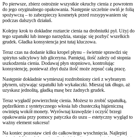
Po pierwsze, zbierz ostrożnie wszystkie okruchy cienia z powrotem
do jego oryginalnego opakowania. Następnie szczelnie owiń je folią
spożywczą – to zabezpieczy kosmetyk przed rozsypywaniem się
podczas dalszych działań.
Kolejny krok to dokładne roztarcie cienia na drobniutki pył. Użyj do
tego szpatułki lub innego narzędzia, starając się pozbyć wszelkich
grudek. Gładka konsystencja jest tutaj kluczowa.
Teraz czas na dodanie kilku kropel płynu – świetnie sprawdzi się
spirytus salicylowy lub gliceryna. Pamiętaj, ilość zależy od stopnia
uszkodzenia cienia. Dodawaj płyn stopniowo, kontrolując
konsystencję, ponieważ zbyt duża ilość może zepsuć całą pracę.
Następnie dokładnie wymieszaj rozdrobniony cień z wybranym
płynem, używając szpatułki lub wykałaczki. Mieszaj tak długo, aż
uzyskasz jednolitą, gładką masę bez żadnych grudek.
Teraz wygładź powierzchnię cienia. Możesz to zrobić szpatułką,
pędzelkiem z syntetycznego włosia lub chusteczką higieniczną
owiniętą wokół monety. Wyrównaj krawędzie i oczyść brzegi
opakowania przy pomocy patyczka do uszu – estetyczny wygląd to
ważny element sukcesu!
Na koniec pozostaw cień do całkowitego wyschnięcia. Najlepiej