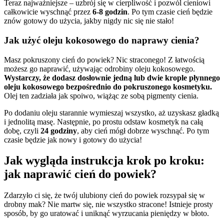
Teraz najważniejsze – uzbrój się w cierpliwość i pozwól cieniowi
całkowicie wyschnąć przez
6-8 godzin
. Po tym czasie cień będzie
znów gotowy do użycia, jakby nigdy nic się nie stało!
Jak użyć oleju kokosowego do naprawy cienia?
Masz pokruszony cień do powiek? Nic straconego! Z łatwością
możesz go naprawić, używając odrobiny oleju kokosowego.
Wystarczy, że dodasz dosłownie jedną lub dwie krople płynnego
oleju kokosowego bezpośrednio do pokruszonego kosmetyku.
Olej ten zadziała jak spoiwo, wiążąc ze sobą pigmenty cienia.
Po dodaniu oleju starannie wymieszaj wszystko, aż uzyskasz gładką
i jednolitą masę. Następnie, po prostu odstaw kosmetyk na całą
dobę, czyli
24 godziny
, aby cień mógł dobrze wyschnąć. Po tym
czasie będzie jak nowy i gotowy do użycia!
Jak wygląda instrukcja krok po kroku:
jak naprawić cień do powiek?
Zdarzyło ci się, że twój ulubiony cień do powiek rozsypał się w
drobny mak? Nie martw się, nie wszystko stracone! Istnieje prosty
sposób, by go uratować i uniknąć wyrzucania pieniędzy w błoto.