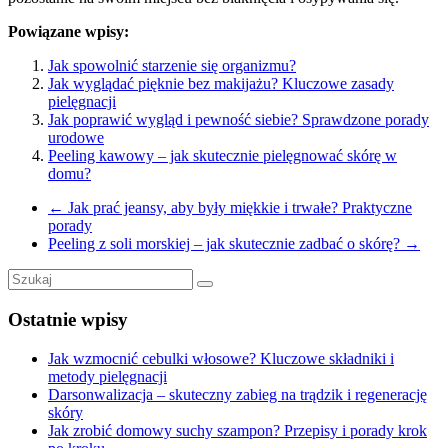
Powiązane wpisy:
Jak spowolnić starzenie się organizmu?
Jak wyglądać pięknie bez makijażu? Kluczowe zasady
pielęgnacji
Jak poprawić wygląd i pewność siebie? Sprawdzone porady
urodowe
Peeling kawowy – jak skutecznie pielęgnować skórę w
domu?
←
Jak prać jeansy, aby były miękkie i trwałe? Praktyczne
porady
Peeling z soli morskiej – jak skutecznie zadbać o skórę?
→
Ostatnie wpisy
Jak wzmocnić cebulki włosowe? Kluczowe składniki i
metody pielęgnacji
Darsonwalizacja – skuteczny zabieg na trądzik i regenerację
skóry
Jak zrobić domowy suchy szampon? Przepisy i porady krok