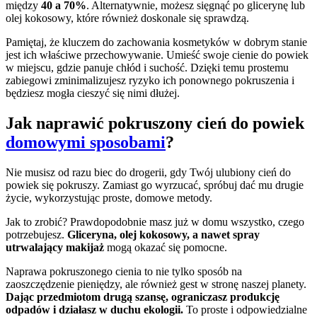
między
40 a 70%
. Alternatywnie, możesz sięgnąć po glicerynę lub
olej kokosowy, które również doskonale się sprawdzą.
Pamiętaj, że kluczem do zachowania kosmetyków w dobrym stanie
jest ich właściwe przechowywanie. Umieść swoje cienie do powiek
w miejscu, gdzie panuje chłód i suchość. Dzięki temu prostemu
zabiegowi zminimalizujesz ryzyko ich ponownego pokruszenia i
będziesz mogła cieszyć się nimi dłużej.
Jak naprawić pokruszony cień do powiek
domowymi sposobami
?
Nie musisz od razu biec do drogerii, gdy Twój ulubiony cień do
powiek się pokruszy. Zamiast go wyrzucać, spróbuj dać mu drugie
życie, wykorzystując proste, domowe metody.
Jak to zrobić? Prawdopodobnie masz już w domu wszystko, czego
potrzebujesz.
Gliceryna, olej kokosowy, a nawet spray
utrwalający makijaż
mogą okazać się pomocne.
Naprawa pokruszonego cienia to nie tylko sposób na
zaoszczędzenie pieniędzy, ale również gest w stronę naszej planety.
Dając przedmiotom drugą szansę, ograniczasz produkcję
odpadów i działasz w duchu ekologii.
To proste i odpowiedzialne