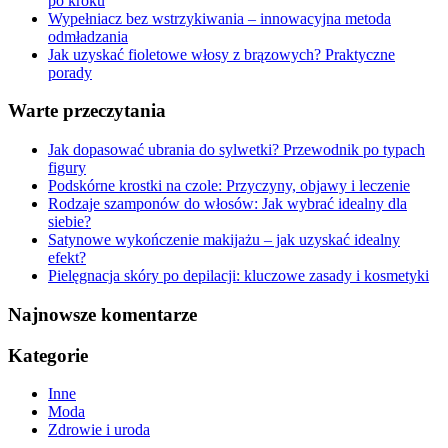
po kroku
Wypełniacz bez wstrzykiwania – innowacyjna metoda
odmładzania
Jak uzyskać fioletowe włosy z brązowych? Praktyczne
porady
Warte przeczytania
Jak dopasować ubrania do sylwetki? Przewodnik po typach
figury
Podskórne krostki na czole: Przyczyny, objawy i leczenie
Rodzaje szamponów do włosów: Jak wybrać idealny dla
siebie?
Satynowe wykończenie makijażu – jak uzyskać idealny
efekt?
Pielęgnacja skóry po depilacji: kluczowe zasady i kosmetyki
Najnowsze komentarze
Kategorie
Inne
Moda
Zdrowie i uroda