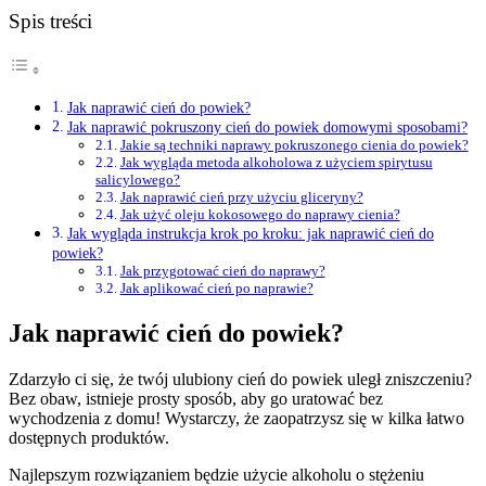
Spis treści
Jak naprawić cień do powiek?
Jak naprawić pokruszony cień do powiek domowymi sposobami?
Jakie są techniki naprawy pokruszonego cienia do powiek?
Jak wygląda metoda alkoholowa z użyciem spirytusu
salicylowego?
Jak naprawić cień przy użyciu gliceryny?
Jak użyć oleju kokosowego do naprawy cienia?
Jak wygląda instrukcja krok po kroku: jak naprawić cień do
powiek?
Jak przygotować cień do naprawy?
Jak aplikować cień po naprawie?
Jak naprawić cień do powiek?
Zdarzyło ci się, że twój ulubiony cień do powiek uległ zniszczeniu?
Bez obaw, istnieje prosty sposób, aby go uratować bez
wychodzenia z domu! Wystarczy, że zaopatrzysz się w kilka łatwo
dostępnych produktów.
Najlepszym rozwiązaniem będzie użycie alkoholu o stężeniu