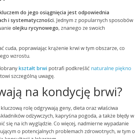
a kluczem do jego osiągnięcia jest odpowiednia
ch i systematyczności.
Jednym z popularnych sposobów
wanie
olejku rycynowego
, znanego ze swoich
ć cuda, poprawiając krążenie krwi w tym obszarze, co
zego wzrostu.
 dobrany
kształt brwi
potrafi podkreślić
naturalne piękno
ktowi szczególną uwagę.
ywają na kondycję brwi?
 kluczową rolę odgrywają geny, dieta oraz właściwa
składników odżywczych, kapryśna pogoda, a także błędy w
ć się na ich wyglądzie. Co więcej, nadmierne wypadanie
ującym o potencjalnych problemach zdrowotnych, w tym o