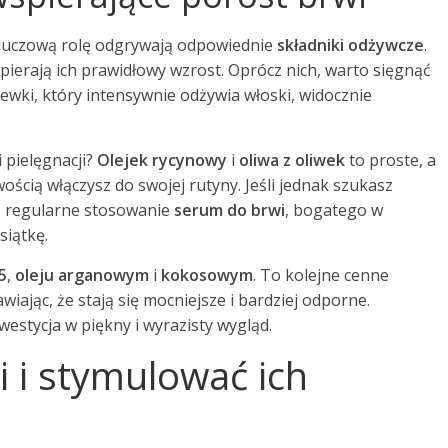
 Kluczową rolę odgrywają odpowiednie
składniki odżywcze
.
ierają ich prawidłowy wzrost. Oprócz nich, warto sięgnąć
kiewki, który intensywnie odżywia włoski, widocznie
 pielęgnacji?
Olejek rycynowy
i
oliwa z oliwek
to proste, a
ością włączysz do swojej rutyny. Jeśli jednak szukasz
, regularne stosowanie
serum do brwi
, bogatego w
siątkę.
5
,
oleju arganowym
i
kokosowym
. To kolejne cenne
wiając, że stają się mocniejsze i bardziej odporne.
westycja w piękny i wyrazisty wygląd.
 i stymulować ich