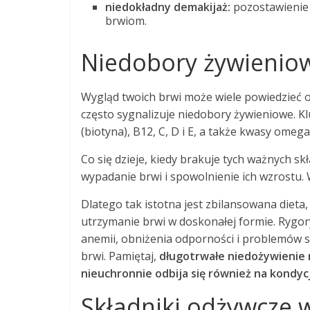
niedokładny demakijaż:
pozostawienie 
brwiom.
Niedobory żywieniowe
Wygląd twoich brwi może wiele powiedzieć o 
często sygnalizuje niedobory żywieniowe. K
(biotyna), B12, C, D i E, a także kwasy omega
Co się dzieje, kiedy brakuje tych ważnych 
wypadanie brwi i spowolnienie ich wzrostu. Wł
Dlatego tak istotna jest zbilansowana dieta
utrzymanie brwi w doskonałej formie. Rygo
anemii, obniżenia odporności i problemów 
brwi. Pamiętaj,
długotrwałe niedożywienie
nieuchronnie odbija się również na kondycj
Składniki odżywcze 