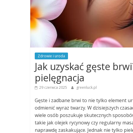
Zdrowie i uroda
Jak uzyskać gęste brw
pielęgnacja
29 czerwca 2025
greenluck.pl
Gęste i zadbane brwi to nie tylko element ur
odmienić wyraz twarzy. W dzisiejszych czasac
wiele osób poszukuje skutecznych sposobów
takie jak olejek rycynowy czy regularny mas
naprawdę zaskakujące. Jednak nie tylko pie