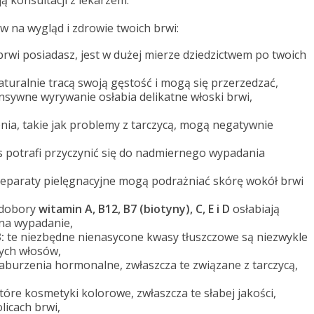
 konsultacji z lekarzem.
yw na wygląd i zdrowie twoich brwi:
 brwi posiadasz, jest w dużej mierze dziedzictwem po twoich
aturalnie tracą swoją gęstość i mogą się przerzedzać,
ensywne wyrywanie osłabia delikatne włoski brwi,
nia, takie jak problemy z tarczycą, mogą negatywnie
es potrafi przyczynić się do nadmiernego wypadania
eparaty pielęgnacyjne mogą podrażniać skórę wokół brwi
dobory
witamin A, B12, B7 (biotyny), C, E i D
osłabiają
 na wypadanie,
:
te niezbędne nienasycone kwasy tłuszczowe są niezwykle
ych włosów,
aburzenia hormonalne, zwłaszcza te związane z tarczycą,
tóre kosmetyki kolorowe, zwłaszcza te słabej jakości,
licach brwi,