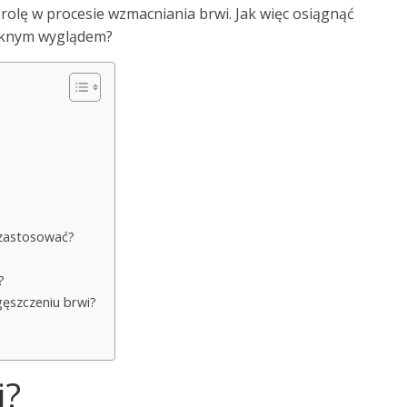
olę w procesie wzmacniania brwi. Jak więc osiągnąć
ięknym wyglądem?
zastosować?
?
ęszczeniu brwi?
i?