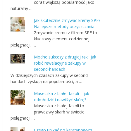
coraz większą popularność jako
naturalny …
Jak skutecznie zmywać kremy SPF?
Najlepsze metody oczyszczania
Zmywanie kremu z filtrem SPF to
kluczowy element codziennej
pielęgnacji, …
Modne sukcesy z drugiej ręki: jak
robić rewelacyjne zakupy w
second-handach
W dzisiejszych czasach zakupy w second-
handach zyskują na popularności, a …
Maseczka z białej fasoli – jak
odmłodzić i nawilżyć skórę?
Maseczka z białej fasoli to
prawdziwy skarb w świecie
pielęgnacji …
Czego unikać po keratynowym