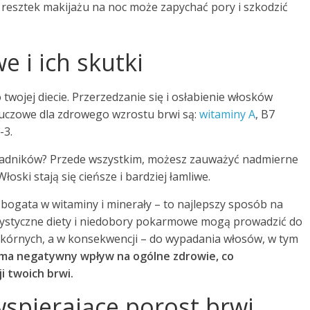
resztek makijażu na noc może zapychać pory i szkodzić
 i ich skutki
twojej diecie. Przerzedzanie się i osłabienie włosków
luczowe dla zdrowego wzrostu brwi są:
witaminy A
, B7
-3.
składników? Przede wszystkim, możesz zauważyć nadmierne
oski stają się cieńsze i bardziej łamliwe.
, bogata w witaminy i minerały – to najlepszy sposób na
rystyczne diety i niedobory pokarmowe mogą prowadzić do
skórnych, a w konsekwencji – do wypadania włosów, w tym
 ma negatywny wpływ na ogólne zdrowie, co
i twoich brwi.
wspierające porost brwi