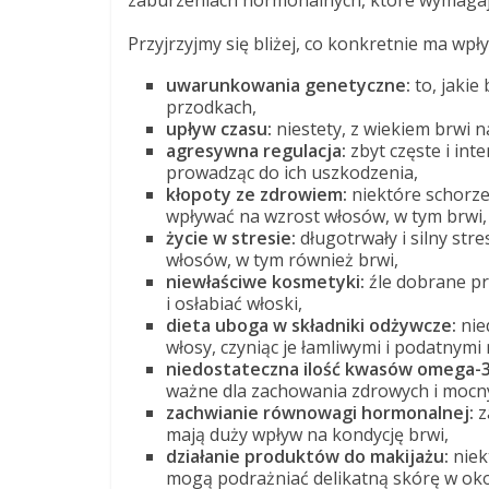
zaburzeniach hormonalnych, które wymagają
Przyjrzyjmy się bliżej, co konkretnie ma wpł
uwarunkowania genetyczne:
to, jakie
przodkach,
upływ czasu:
niestety, z wiekiem brwi n
agresywna regulacja:
zbyt częste i int
prowadząc do ich uszkodzenia,
kłopoty ze zdrowiem:
niektóre schorze
wpływać na wzrost włosów, w tym brwi,
życie w stresie:
długotrwały i silny str
włosów, w tym również brwi,
niewłaściwe kosmetyki:
źle dobrane pr
i osłabiać włoski,
dieta uboga w składniki odżywcze:
nie
włosy, czyniąc je łamliwymi i podatnymi
niedostateczna ilość kwasów omega-3
ważne dla zachowania zdrowych i mocn
zachwianie równowagi hormonalnej:
z
mają duży wpływ na kondycję brwi,
działanie produktów do makijażu:
niek
mogą podrażniać delikatną skórę w oko