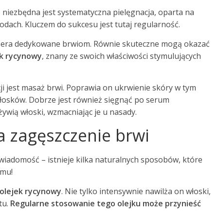
 niezbędna jest systematyczna pielęgnacja, oparta na
dach. Kluczem do sukcesu jest tutaj regularność.
i sera dedykowane brwiom. Równie skuteczne mogą okazać
ek rycynowy
, znany ze swoich właściwości stymulujących
jest masaż brwi. Poprawia on ukrwienie skóry w tym
włosków. Dobrze jest również sięgnąć po serum
żywią włoski, wzmacniając je u nasady.
 zagęszczenie brwi
iadomość – istnieje kilka naturalnych sposobów, które
omu!
olejek rycynowy
. Nie tylko intensywnie nawilża on włoski,
tu.
Regularne stosowanie tego olejku może przynieść