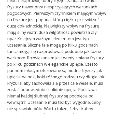
młodą. Naprawdę dobry fryzjer zadba o trwałość
fryzury nawet przy niesprzyjających warunkach
pogodowych. Pierwszym czynnikiem mającym wpływ
na fryzurę jest pogoda, którą ciężko przewidzieć z
dużą dokładnością. Największy wpływ na fryzurę
mają silny wiatr, duża wilgotność powietrza czy
upał. Kolejnym ważnym elementem jest typ
uczesania. Śliczne fale mogą po kilku godzinach
tańca mogą się rozprostować podobnie jak luźne
warkocze. Rozwiązaniem jest wtedy zmiana fryzury
po kilku godzinach w eleganckie upięcie. Często
pannom młodym oferowane są modne fryzury jak
upięcia na bok, koki różnego rodzaju czy długie loki.
Fryzura, aby zachowała się przez całe wesele, musi
zostać odpowiednio i solidnie upięta. Podstawą
niemal każdej ślubnej fryzury są podpięcia od
wewnątrz. Uczesanie musi też być wygodne, żeby
nie sprawiało bólu. Warto także, żeby druhny