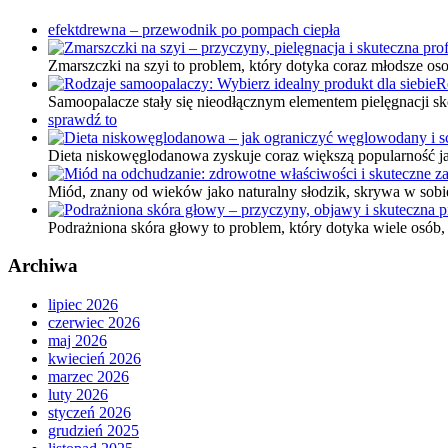
efektdrewna – przewodnik po pompach ciepła
Zmarszczki na szyi to problem, który dotyka coraz młodsze os
R
Samoopalacze stały się nieodłącznym elementem pielęgnacji s
sprawdź to
Dieta niskowęglodanowa zyskuje coraz większą popularność j
Miód, znany od wieków jako naturalny słodzik, skrywa w sob
Podrażniona skóra głowy to problem, który dotyka wiele osób
Archiwa
lipiec 2026
czerwiec 2026
maj 2026
kwiecień 2026
marzec 2026
luty 2026
styczeń 2026
grudzień 2025