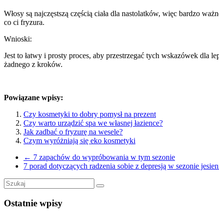
Włosy są najczęstszą częścią ciała dla nastolatków, więc bardzo ważne
co ci fryzura.
Wnioski:
Jest to łatwy i prosty proces, aby przestrzegać tych wskazówek dla 
żadnego z kroków.
Powiązane wpisy:
Czy kosmetyki to dobry pomysł na prezent
Czy warto urządzić spa we własnej łazience?
Jak zadbać o fryzurę na wesele?
Czym wyróżniają się eko kosmetyki
←
7 zapachów do wypróbowania w tym sezonie
7 porad dotyczących radzenia sobie z depresją w sezonie jesi
Ostatnie wpisy