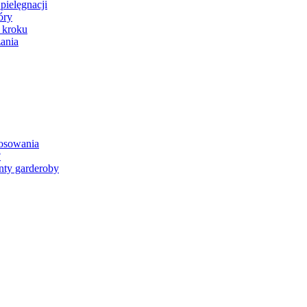
pielęgnacji
óry
 kroku
ania
tosowania
?
nty garderoby