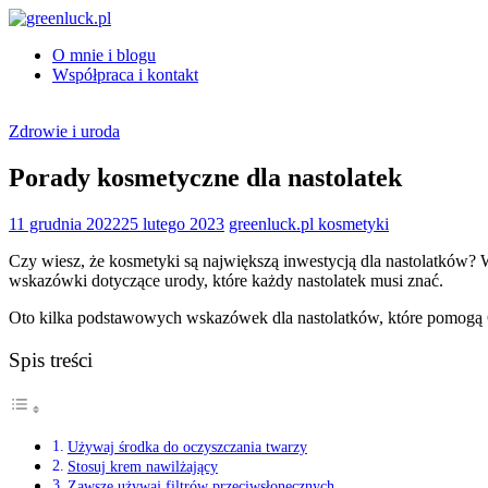
Skip
to
O mnie i blogu
content
greenluck.pl
Współpraca i kontakt
Zdrowie i uroda
Porady kosmetyczne dla nastolatek
11 grudnia 2022
25 lutego 2023
greenluck.pl
kosmetyki
Czy wiesz, że kosmetyki są największą inwestycją dla nastolatków? Wie
wskazówki dotyczące urody, które każdy nastolatek musi znać.
Oto kilka podstawowych wskazówek dla nastolatków, które pomogą Ci
Spis treści
Używaj środka do oczyszczania twarzy
Stosuj krem nawilżający
Zawsze używaj filtrów przeciwsłonecznych