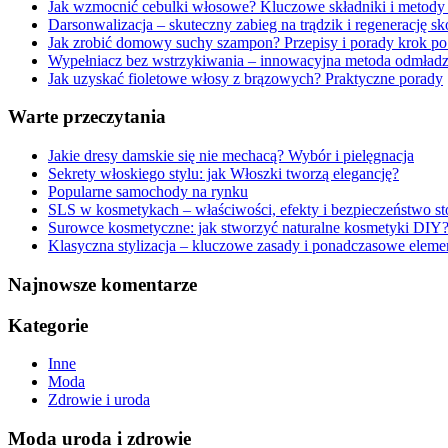
Jak wzmocnić cebulki włosowe? Kluczowe składniki i metody 
Darsonwalizacja – skuteczny zabieg na trądzik i regenerację sk
Jak zrobić domowy suchy szampon? Przepisy i porady krok po
Wypełniacz bez wstrzykiwania – innowacyjna metoda odmładz
Jak uzyskać fioletowe włosy z brązowych? Praktyczne porady
Warte przeczytania
Jakie dresy damskie się nie mechacą? Wybór i pielęgnacja
Sekrety włoskiego stylu: jak Włoszki tworzą elegancję?
Popularne samochody na rynku
SLS w kosmetykach – właściwości, efekty i bezpieczeństwo s
Surowce kosmetyczne: jak stworzyć naturalne kosmetyki DIY
Klasyczna stylizacja – kluczowe zasady i ponadczasowe eleme
Najnowsze komentarze
Kategorie
Inne
Moda
Zdrowie i uroda
Moda uroda i zdrowie