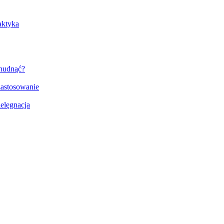
aktyka
chudnąć?
zastosowanie
ielęgnacja