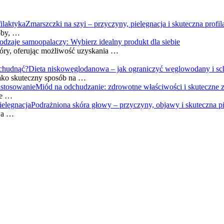
Zmarszczki na szyi – przyczyny, pielęgnacja i skuteczna profil
oby, …
odzaje samoopalaczy: Wybierz idealny produkt dla siebie
kóry, oferując możliwość uzyskania …
Dieta niskowęglodanowa – jak ograniczyć węglowodany i s
ako skuteczny sposób na …
Miód na odchudzanie: zdrowotne właściwości i skuteczne 
ie …
Podrażniona skóra głowy – przyczyny, objawy i skuteczna p
, a …