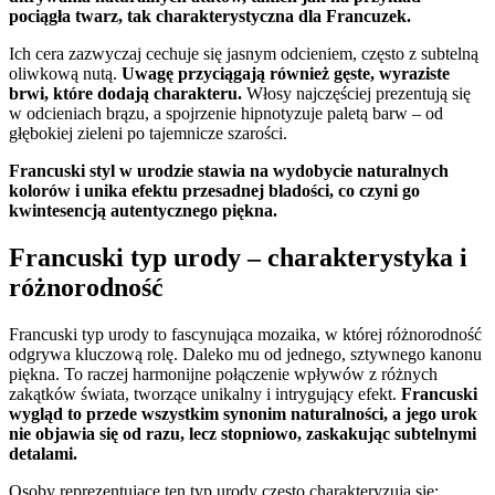
pociągła twarz, tak charakterystyczna dla Francuzek.
Ich cera zazwyczaj cechuje się jasnym odcieniem, często z subtelną
oliwkową nutą.
Uwagę przyciągają również gęste, wyraziste
brwi, które dodają charakteru.
Włosy najczęściej prezentują się
w odcieniach brązu, a spojrzenie hipnotyzuje paletą barw – od
głębokiej zieleni po tajemnicze szarości.
Francuski styl w urodzie stawia na wydobycie naturalnych
kolorów i unika efektu przesadnej bladości, co czyni go
kwintesencją autentycznego piękna.
Francuski typ urody – charakterystyka i
różnorodność
Francuski typ urody to fascynująca mozaika, w której różnorodność
odgrywa kluczową rolę. Daleko mu od jednego, sztywnego kanonu
piękna. To raczej harmonijne połączenie wpływów z różnych
zakątków świata, tworzące unikalny i intrygujący efekt.
Francuski
wygląd to przede wszystkim synonim naturalności, a jego urok
nie objawia się od razu, lecz stopniowo, zaskakując subtelnymi
detalami.
Osoby reprezentujące ten typ urody często charakteryzują się: