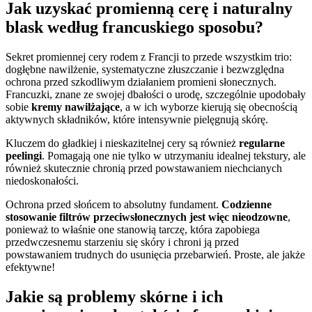
Jak uzyskać promienną cerę i naturalny
blask według francuskiego sposobu?
Sekret promiennej cery rodem z Francji to przede wszystkim trio:
dogłębne nawilżenie, systematyczne złuszczanie i bezwzględna
ochrona przed szkodliwym działaniem promieni słonecznych.
Francuzki, znane ze swojej dbałości o urodę, szczególnie upodobały
sobie
kremy nawilżające
, a w ich wyborze kierują się obecnością
aktywnych składników, które intensywnie pielęgnują skórę.
Kluczem do gładkiej i nieskazitelnej cery są również
regularne
peelingi
. Pomagają one nie tylko w utrzymaniu idealnej tekstury, ale
również skutecznie chronią przed powstawaniem niechcianych
niedoskonałości.
Ochrona przed słońcem to absolutny fundament.
Codzienne
stosowanie filtrów przeciwsłonecznych jest więc nieodzowne
,
ponieważ to właśnie one stanowią tarczę, która zapobiega
przedwczesnemu starzeniu się skóry i chroni ją przed
powstawaniem trudnych do usunięcia przebarwień. Proste, ale jakże
efektywne!
Jakie są problemy skórne i ich