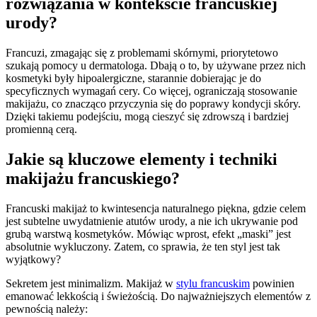
rozwiązania w kontekście francuskiej
urody?
Francuzi, zmagając się z problemami skórnymi, priorytetowo
szukają pomocy u dermatologa. Dbają o to, by używane przez nich
kosmetyki były hipoalergiczne, starannie dobierając je do
specyficznych wymagań cery. Co więcej, ograniczają stosowanie
makijażu, co znacząco przyczynia się do poprawy kondycji skóry.
Dzięki takiemu podejściu, mogą cieszyć się zdrowszą i bardziej
promienną cerą.
Jakie są kluczowe elementy i techniki
makijażu francuskiego?
Francuski makijaż to kwintesencja naturalnego piękna, gdzie celem
jest subtelne uwydatnienie atutów urody, a nie ich ukrywanie pod
grubą warstwą kosmetyków. Mówiąc wprost, efekt „maski” jest
absolutnie wykluczony. Zatem, co sprawia, że ten styl jest tak
wyjątkowy?
Sekretem jest minimalizm. Makijaż w
stylu francuskim
powinien
emanować lekkością i świeżością. Do najważniejszych elementów z
pewnością należy: