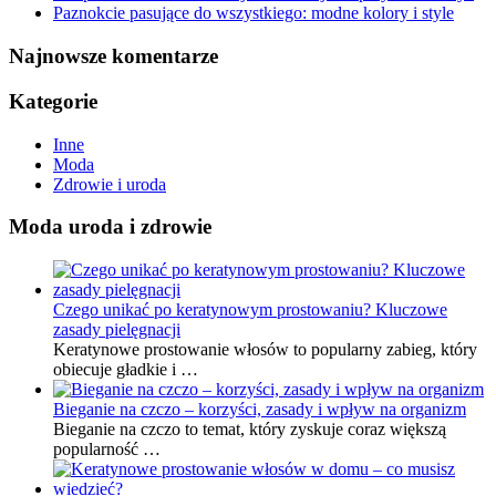
Paznokcie pasujące do wszystkiego: modne kolory i style
Najnowsze komentarze
Kategorie
Inne
Moda
Zdrowie i uroda
Moda uroda i zdrowie
Czego unikać po keratynowym prostowaniu? Kluczowe
zasady pielęgnacji
Keratynowe prostowanie włosów to popularny zabieg, który
obiecuje gładkie i …
Bieganie na czczo – korzyści, zasady i wpływ na organizm
Bieganie na czczo to temat, który zyskuje coraz większą
popularność …