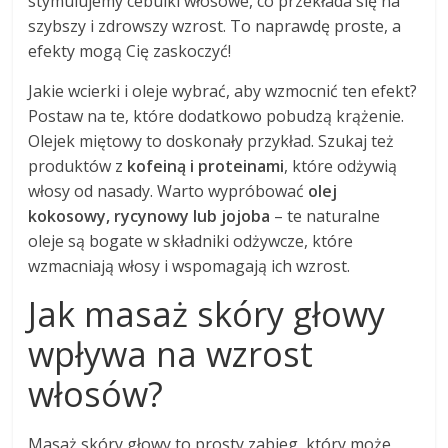
stymulujemy cebulki włosowe, co przekłada się na
szybszy i zdrowszy wzrost. To naprawdę proste, a
efekty mogą Cię zaskoczyć!
Jakie wcierki i oleje wybrać, aby wzmocnić ten efekt?
Postaw na te, które dodatkowo pobudzą krążenie.
Olejek miętowy to doskonały przykład. Szukaj też
produktów z
kofeiną i proteinami
, które odżywią
włosy od nasady. Warto wypróbować
olej
kokosowy, rycynowy lub jojoba
– te naturalne
oleje są bogate w składniki odżywcze, które
wzmacniają włosy i wspomagają ich wzrost.
Jak masaż skóry głowy
wpływa na wzrost
włosów?
Masaż skóry głowy to prosty zabieg, który może