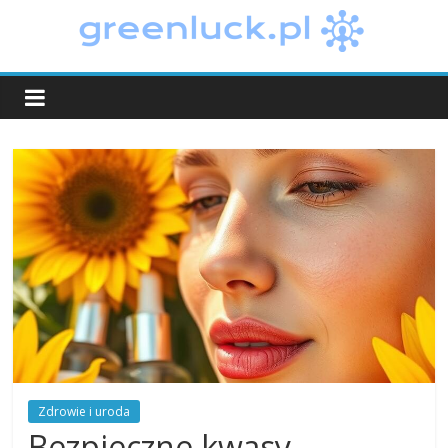
Skip
to
greenluck.pl
content
Zdrowie i uroda
Bezpieczne kwasy