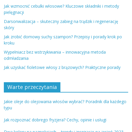
Jak wzmocnić cebulki włosowe? Kluczowe składniki i metody
pielęgnacji
Darsonwalizacja – skuteczny zabieg na trądzik i regenerację
skóry
Jak zrobić domowy suchy szampon? Przepisy i porady krok po
kroku
Wypełniacz bez wstrzykiwania – innowacyjna metoda
odmładzania
Jak uzyskać fioletowe włosy z brązowych? Praktyczne porady
Warte przeczytania
Jakie oleje do olejowania włosów wybrać? Poradnik dla każdego
typu
Jak rozpoznać dobrego fryzjera? Cechy, opinie i usługi
Dwa kolory na paznokciach – trendy i inspiracje na jesień 2023